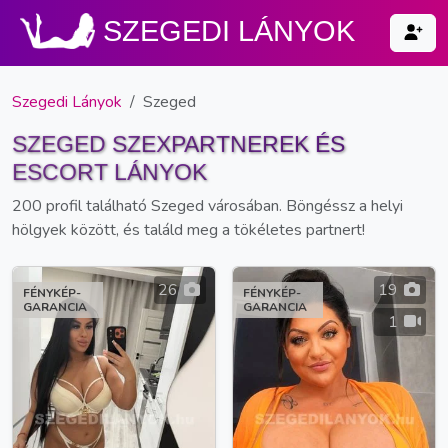
SZEGEDI LÁNYOK
Szegedi Lányok
Szeged
SZEGED SZEXPARTNEREK ÉS
ESCORT LÁNYOK
200 profil található Szeged városában. Böngéssz a helyi
hölgyek között, és találd meg a tökéletes partnert!
26
19
FÉNYKÉP-
FÉNYKÉP-
GARANCIA
GARANCIA
1