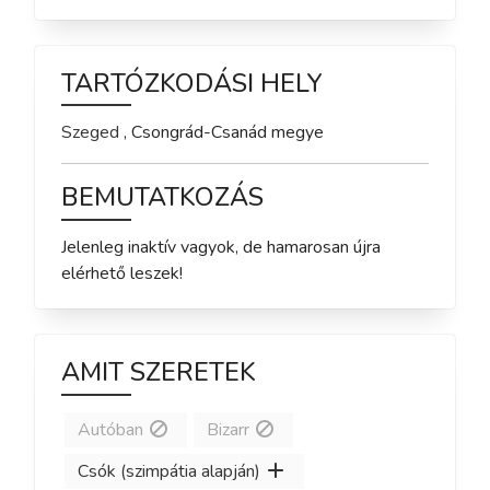
TARTÓZKODÁSI HELY
Szeged
,
Csongrád-Csanád
megye
BEMUTATKOZÁS
Jelenleg inaktív vagyok, de hamarosan újra 
elérhető leszek!
AMIT SZERETEK
Autóban
Bizarr
Csók (szimpátia alapján)