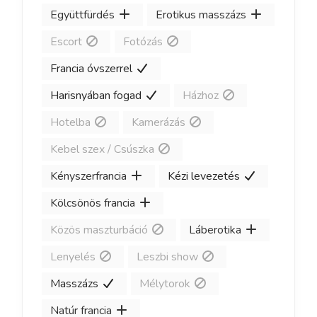
Együttfürdés
Erotikus masszázs
Escort
Fotózás
Francia óvszerrel
Harisnyában fogad
Házhoz
Hotelba
Kamerázás
Kebel szex / Csúszka
Kényszerfrancia
Kézi levezetés
Kölcsönös francia
Közös maszturbáció
Láberotika
Lenyelés
Leszbi show
Masszázs
Mélytorok
Natúr francia