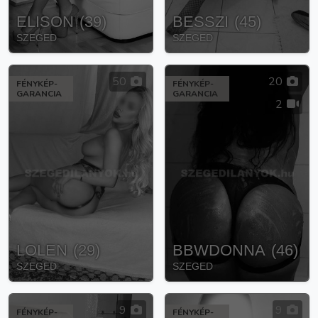
ELISON
(
39
)
BESSZI
(
45
)
SZEGED
SZEGED
50
20
FÉNYKÉP-
FÉNYKÉP-
GARANCIA
GARANCIA
2
LOLEN
(
29
)
BBWDONNA
(
46
)
SZEGED
SZEGED
9
9
FÉNYKÉP-
FÉNYKÉP-