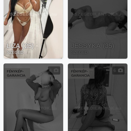
LIZA
(
25
)
JESSYKA
(
35
)
SZEGED
SZEGED
4
6
FÉNYKÉP-
FÉNYKÉP-
GARANCIA
GARANCIA