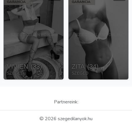
GARANCIA
GARANCIA
VIVIEN
(
33
)
ZITA
(
34
)
SZEGED
SZEGED
Partnereink:
©
2026
szegedilanyok.hu