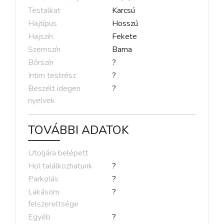
Testalkat
Karcsú
Hajtípus
Hosszú
Hajszín
Fekete
Szemszín
Barna
Bőrszín
?
Intim testrész
?
Beszélt idegen
?
nyelvek
TOVÁBBI ADATOK
Utoljára belépett
Hol találkozhatunk
?
Parkolás
?
Lakásom
?
felszereltsége
Egyéb
?