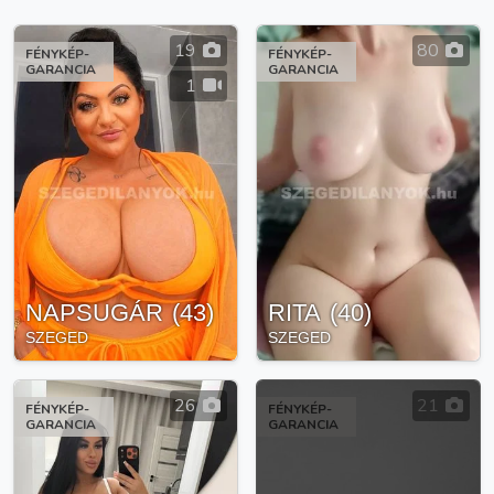
19
80
FÉNYKÉP-
FÉNYKÉP-
GARANCIA
GARANCIA
1
NAPSUGÁR
(
43
)
RITA
(
40
)
SZEGED
SZEGED
26
21
FÉNYKÉP-
FÉNYKÉP-
GARANCIA
GARANCIA