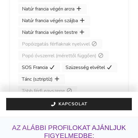
Natúr francia végén arcra
Natúr francia végén szájba
Natúr francia végén testre
Popóizgatás férfiaknak nyelvvel
Popó óvszerrel (mérettől függően)
SOS Francia
Szüzesség elvétel
Tánc (sztriptíz)
Több férfi egyszerre
KAPCSOLAT
AZ ALÁBBI PROFILOKAT AJÁNLJUK
FIGYELMEDBE: