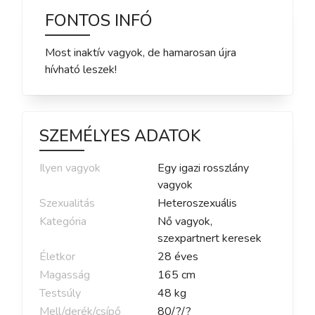
FONTOS INFÓ
Most inaktív vagyok, de hamarosan újra
hívható leszek!
SZEMÉLYES ADATOK
Ilyen vagyok
Egy igazi rosszlány
vagyok
Szexualitás
Heteroszexuális
Kategória
Nő vagyok,
szexpartnert keresek
Életkor
28
éves
Magasság
165
cm
Testsúly
48
kg
Mell/derék/csípő
80
/
?
/
?