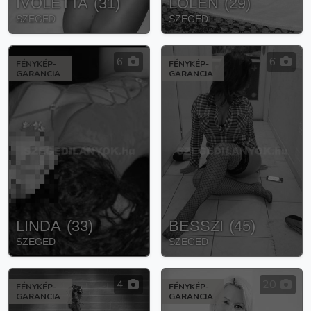
IVOLETTA
(
31
)
LOLEN
(
29
)
SZEGED
SZEGED
6
6
FÉNYKÉP-
FÉNYKÉP-
GARANCIA
GARANCIA
LINDA
(
33
)
BESSZI
(
45
)
SZEGED
SZEGED
4
20
FÉNYKÉP-
FÉNYKÉP-
GARANCIA
GARANCIA