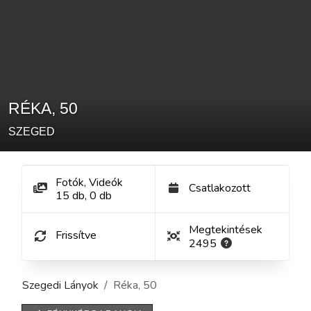
RÉKA
,
50
SZEGED
Fotók, Videók
Csatlakozott
15
db
,
0
db
Megtekintések
Frissítve
2495
Szegedi Lányok
Réka
,
50