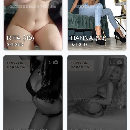
RITA
(
40
)
HANNA
(
23
)
SZEGED
SZEGED
5
50
FÉNYKÉP-
FÉNYKÉP-
GARANCIA
GARANCIA