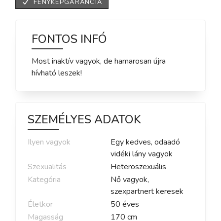
FÉNYKÉPGARANCIA
FONTOS INFÓ
Most inaktív vagyok, de hamarosan újra
hívható leszek!
SZEMÉLYES ADATOK
Ilyen vagyok
Egy kedves, odaadó
vidéki lány vagyok
Szexualitás
Heteroszexuális
Kategória
Nő vagyok,
szexpartnert keresek
Életkor
50
éves
Magasság
170
cm