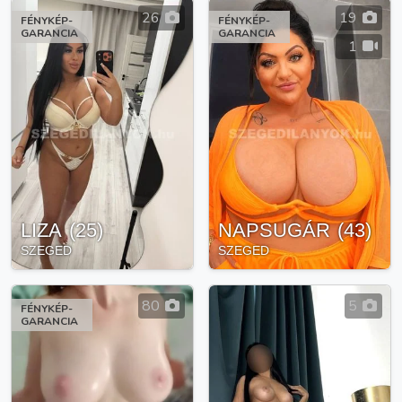
26
19
FÉNYKÉP-
FÉNYKÉP-
GARANCIA
GARANCIA
1
LIZA
(
25
)
NAPSUGÁR
(
43
)
SZEGED
SZEGED
80
5
FÉNYKÉP-
GARANCIA