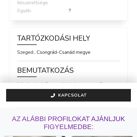
felszereltsége
Egyéb
?
TARTÓZKODÁSI HELY
Szeged
,
Csongrád-Csanád
megye
BEMUTATKOZÁS
Jelenleg inaktív vagyok, de hamarosan újra 
elérhető leszek!
KAPCSOLAT
AZ ALÁBBI PROFILOKAT AJÁNLJUK
FIGYELMEDBE: