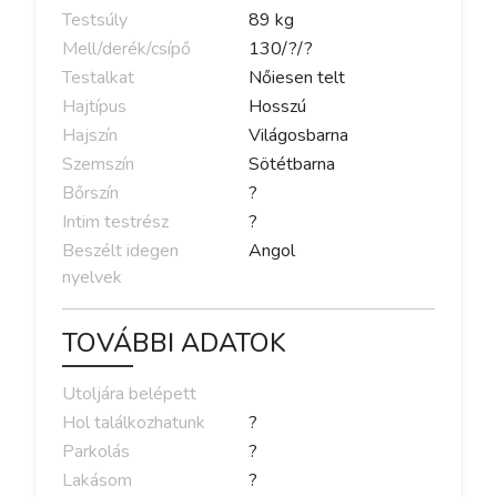
Testsúly
89
kg
Mell/derék/csípő
130
/
?
/
?
Testalkat
Nőiesen telt
Hajtípus
Hosszú
Hajszín
Világosbarna
Szemszín
Sötétbarna
Bőrszín
?
Intim testrész
?
Beszélt idegen
Angol
nyelvek
TOVÁBBI ADATOK
Utoljára belépett
Hol találkozhatunk
?
Parkolás
?
Lakásom
?