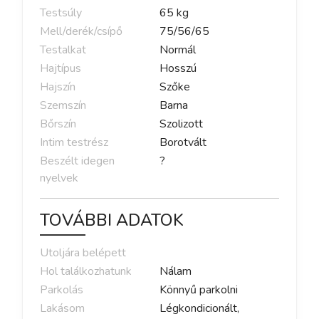
Testsúly
65
kg
Mell/derék/csípő
75
/
56
/
65
Testalkat
Normál
Hajtípus
Hosszú
Hajszín
Szőke
Szemszín
Barna
Bőrszín
Szolizott
Intim testrész
Borotvált
Beszélt idegen
?
nyelvek
TOVÁBBI ADATOK
Utoljára belépett
Hol találkozhatunk
Nálam
Parkolás
Könnyű parkolni
Lakásom
Légkondicionált,