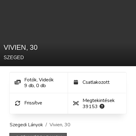
VIVIEN
,
30
SZEGED
Fotók, Videók
Csatlakozott
9
db
,
0
db
Megtekintések
Frissítve
39153
Szegedi Lányok
Vivien
,
30