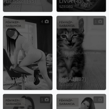
BESSZI
(
45
)
LÍVIA
(
43
)
SZEGED
SZEGED
4
1
FÉNYKÉP-
FÉNYKÉP-
GARANCIA
GARANCIA
FATIMA
(
29
)
CICA1
(
37
)
SZEGED
SZEGED
1
6
FÉNYKÉP-
FÉNYKÉP-
GARANCIA
GARANCIA