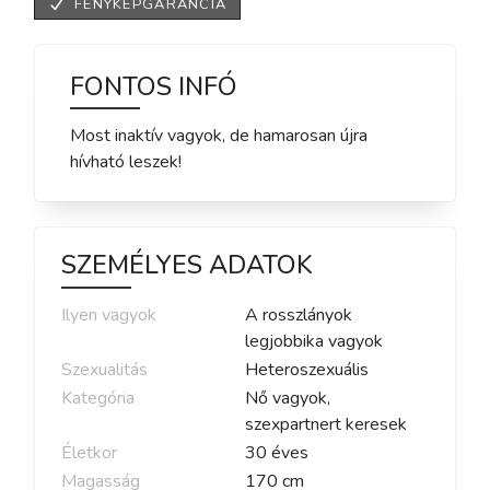
FÉNYKÉPGARANCIA
FONTOS INFÓ
Most inaktív vagyok, de hamarosan újra
hívható leszek!
SZEMÉLYES ADATOK
Ilyen vagyok
A rosszlányok
legjobbika vagyok
Szexualitás
Heteroszexuális
Kategória
Nő vagyok,
szexpartnert keresek
Életkor
30
éves
Magasság
170
cm