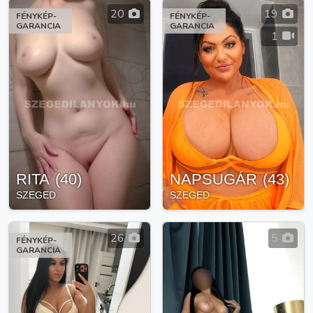
20
19
FÉNYKÉP-
FÉNYKÉP-
GARANCIA
GARANCIA
1
RITA
(
40
)
NAPSUGÁR
(
43
)
SZEGED
SZEGED
26
5
FÉNYKÉP-
GARANCIA