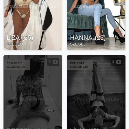
LIZA
(
25
)
HANNA
(
23
)
SZEGED
SZEGED
6
4
FÉNYKÉP-
FÉNYKÉP-
GARANCIA
GARANCIA