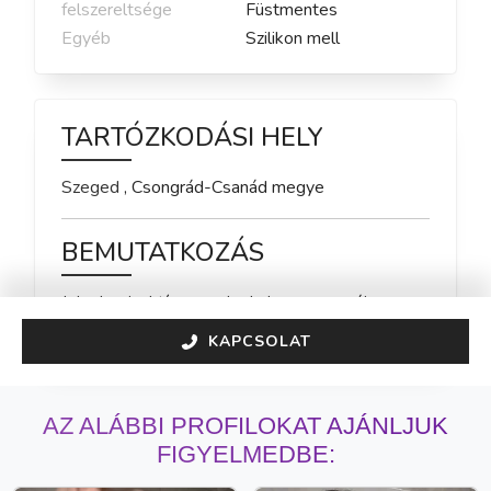
felszereltsége
Füstmentes
Egyéb
Szilikon mell
TARTÓZKODÁSI HELY
Szeged
,
Csongrád-Csanád
megye
BEMUTATKOZÁS
Jelenleg inaktív vagyok, de hamarosan újra 
elérhető leszek!
KAPCSOLAT
AZ ALÁBBI PROFILOKAT AJÁNLJUK
FIGYELMEDBE: