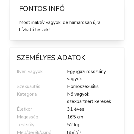
FONTOS INFÓ
Most inaktív vagyok, de hamarosan újra
hívható leszek!
SZEMÉLYES ADATOK
Ilyen vagyok
Egy igazi rosszlány
vagyok
Szexualitás
Homoszexuális
Kategória
Nő vagyok,
szexpartnert keresek
Életkor
31
éves
Magasság
165
cm
Testsúly
52
kg
Mell/derék/csípő
85
/
?
/
?