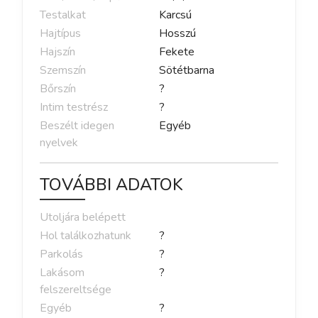
Testalkat
Karcsú
Hajtípus
Hosszú
Hajszín
Fekete
Szemszín
Sötétbarna
Bőrszín
?
Intim testrész
?
Beszélt idegen
Egyéb
nyelvek
TOVÁBBI ADATOK
Utoljára belépett
Hol találkozhatunk
?
Parkolás
?
Lakásom
?
felszereltsége
Egyéb
?