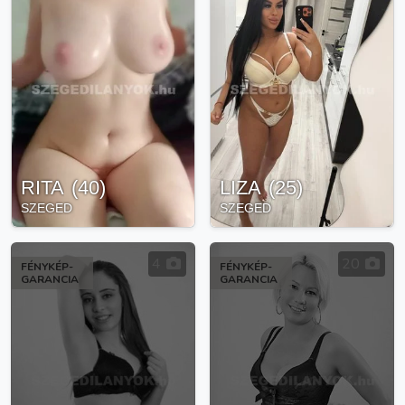
RITA
(
40
)
LIZA
(
25
)
SZEGED
SZEGED
4
20
FÉNYKÉP-
FÉNYKÉP-
GARANCIA
GARANCIA