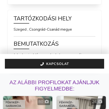
TARTÓZKODÁSI HELY
Szeged
,
Csongrád-Csanád
megye
BEMUTATKOZÁS
Jelenleg inaktív vagyok, de hamarosan újra 
elérhető leszek!
KAPCSOLAT
AZ ALÁBBI PROFILOKAT AJÁNLJUK
FIGYELMEDBE:
80
26
FÉNYKÉP-
FÉNYKÉP-
GARANCIA
GARANCIA