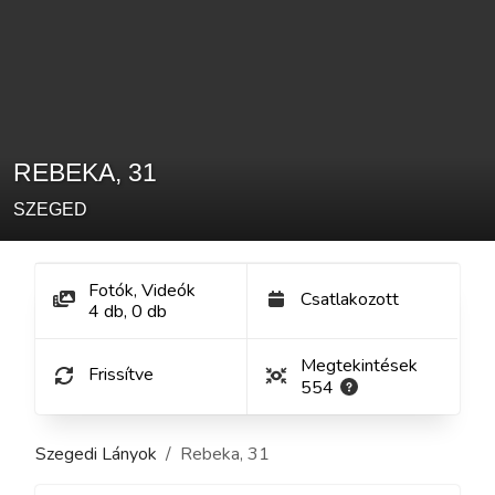
REBEKA
,
31
SZEGED
Fotók, Videók
Csatlakozott
4
db
,
0
db
Megtekintések
Frissítve
554
Szegedi Lányok
Rebeka
,
31