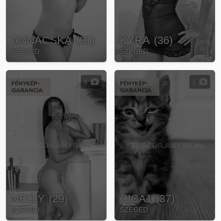
ANNÁCSKA
(
31
)
KYRA
(
36
)
SZEGED
SZEGED
4
1
FÉNYKÉP-
FÉNYKÉP-
GARANCIA
GARANCIA
NELLY
(
29
)
CICA1
(
37
)
SZEGED
SZEGED