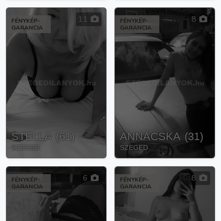
11
8
FÉNYKÉP-
FÉNYKÉP-
GARANCIA
GARANCIA
STELLA
(
61
)
ANNÁCSKA
(
31
)
SZEGED
SZEGED
6
8
FÉNYKÉP-
FÉNYKÉP-
GARANCIA
GARANCIA