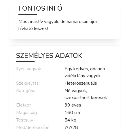
FONTOS INFÓ
Most inaktív vagyok, de hamarosan újra
hívható leszek!
SZEMÉLYES ADATOK
Ilyen vagyok
Egy kedves, odaadó
vidéki lány vagyok
Szexualitás
Heteroszexuális
Kategória
Nő vagyok,
szexpartnert keresek
Életkor
39
éves
Magasság
160
cm
Testsúly
54
kg
Mell/derék/csípő
?
/
?
/
28