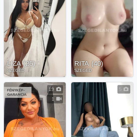
LIZA
(
25
)
RITA
(
40
)
SZEGED
SZEGED
19
5
FÉNYKÉP-
GARANCIA
1