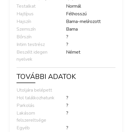
Testalkat
Normál
Hajtípus
Félhosszú
Hajszín
Barna-melírozott
Szemszín
Barna
Bőrszín
?
Intim testrész
?
Beszélt idegen
Német
nyelvek
TOVÁBBI ADATOK
Utoljára belépett
Hol találkozhatunk
?
Parkolás
?
Lakásom
?
felszereltsége
Egyéb
?