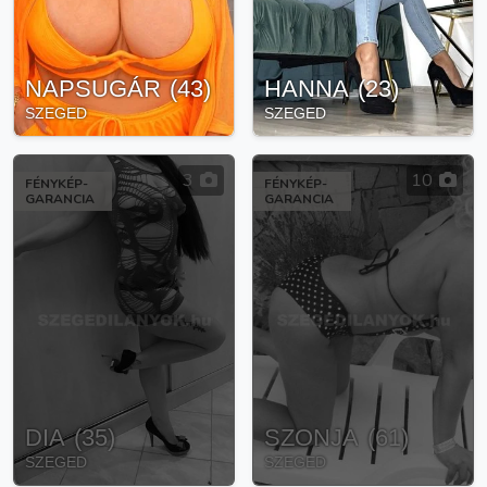
NAPSUGÁR
(
43
)
HANNA
(
23
)
SZEGED
SZEGED
3
10
FÉNYKÉP-
FÉNYKÉP-
GARANCIA
GARANCIA
DIA
(
35
)
SZONJA
(
61
)
SZEGED
SZEGED