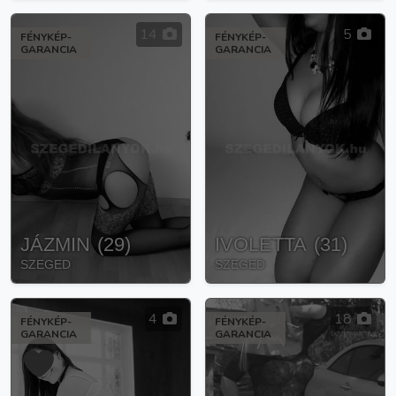
14
5
FÉNYKÉP-
FÉNYKÉP-
GARANCIA
GARANCIA
JÁZMIN
(
29
)
IVOLETTA
(
31
)
SZEGED
SZEGED
4
18
FÉNYKÉP-
FÉNYKÉP-
GARANCIA
GARANCIA