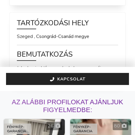
TARTÓZKODÁSI HELY
Szeged
,
Csongrád-Csanád
megye
BEMUTATKOZÁS
Jelenleg inaktív vagyok, de hamarosan újra 
elérhető leszek!
KAPCSOLAT
AZ ALÁBBI PROFILOKAT AJÁNLJUK
FIGYELMEDBE:
26
80
FÉNYKÉP-
FÉNYKÉP-
GARANCIA
GARANCIA