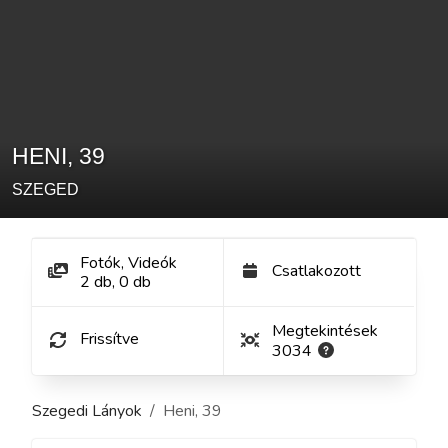
HENI
,
39
SZEGED
Fotók, Videók
Csatlakozott
2
db
,
0
db
Megtekintések
Frissítve
3034
Szegedi Lányok
Heni
,
39