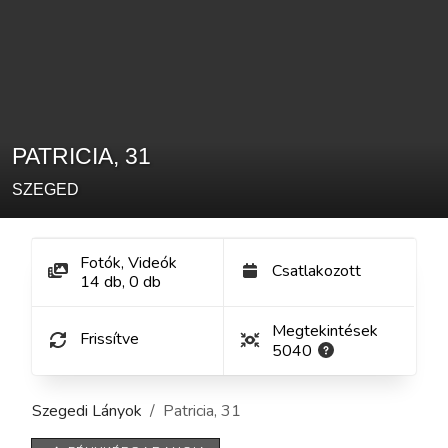
PATRICIA
,
31
SZEGED
Fotók, Videók
Csatlakozott
14
db
,
0
db
Megtekintések
Frissítve
5040
Szegedi Lányok
Patricia
,
31