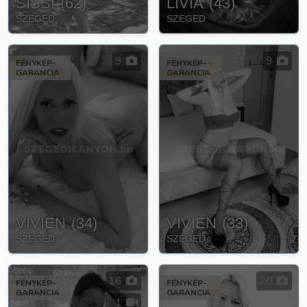
SISSI
(
62
)
LÍVIA
(
43
)
SZEGED
SZEGED
9
9
FÉNYKÉP-
FÉNYKÉP-
GARANCIA
GARANCIA
VIVIEN
(
34
)
VIVIEN
(
33
)
SZEGED
SZEGED
16
20
FÉNYKÉP-
FÉNYKÉP-
GARANCIA
GARANCIA
1