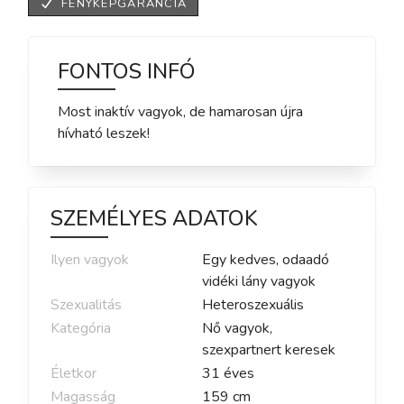
FÉNYKÉPGARANCIA
FONTOS INFÓ
Most inaktív vagyok, de hamarosan újra
hívható leszek!
SZEMÉLYES ADATOK
Ilyen vagyok
Egy kedves, odaadó
vidéki lány vagyok
Szexualitás
Heteroszexuális
Kategória
Nő vagyok,
szexpartnert keresek
Életkor
31
éves
Magasság
159
cm