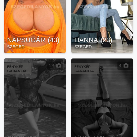
NAPSUGÁR
(
43
)
HANNA
(
23
)
SZEGED
SZEGED
18
4
FÉNYKÉP-
FÉNYKÉP-
GARANCIA
GARANCIA