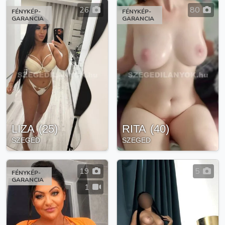
26
80
FÉNYKÉP-
FÉNYKÉP-
GARANCIA
GARANCIA
LIZA
(
25
)
RITA
(
40
)
SZEGED
SZEGED
19
5
FÉNYKÉP-
GARANCIA
1