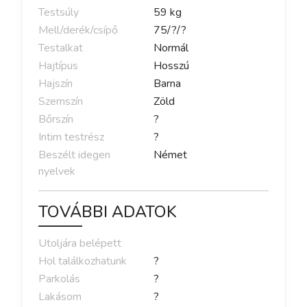
Testsúly
59
kg
Mell/derék/csípő
75
/
?
/
?
Testalkat
Normál
Hajtípus
Hosszú
Hajszín
Barna
Szemszín
Zöld
Bőrszín
?
Intim testrész
?
Beszélt idegen
Német
nyelvek
TOVÁBBI ADATOK
Utoljára belépett
Hol találkozhatunk
?
Parkolás
?
Lakásom
?