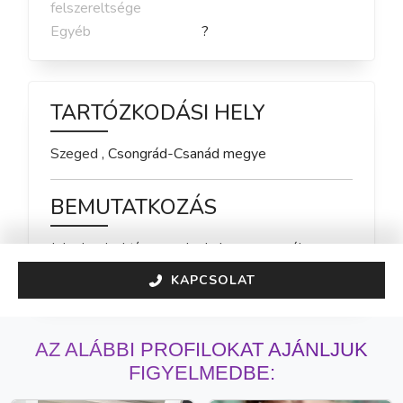
felszereltsége
Egyéb
?
TARTÓZKODÁSI HELY
Szeged
,
Csongrád-Csanád
megye
BEMUTATKOZÁS
Jelenleg inaktív vagyok, de hamarosan újra 
elérhető leszek!
KAPCSOLAT
AZ ALÁBBI PROFILOKAT AJÁNLJUK
FIGYELMEDBE: