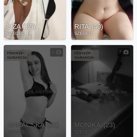
LIZA
(
25
)
RITA
(
40
)
SZEGED
SZEGED
4
7
FÉNYKÉP-
FÉNYKÉP-
GARANCIA
GARANCIA
ANNÁCSKA
(
31
)
MONIKA
(
23
)
SZEGED
SZEGED