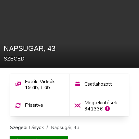
NAPSUGÁR
,
43
SZEGED
Fotók, Videók
Csatlakozott
19
db
,
1
db
Megtekintések
Frissítve
341336
Szegedi Lányok
Napsugár
,
43