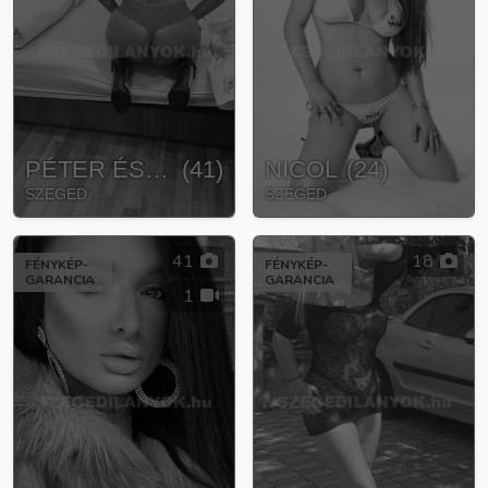
PÉTER ÉS LÉNA
(
41
)
NICOL
(
24
)
SZEGED
SZEGED
41
18
FÉNYKÉP-
FÉNYKÉP-
GARANCIA
GARANCIA
1