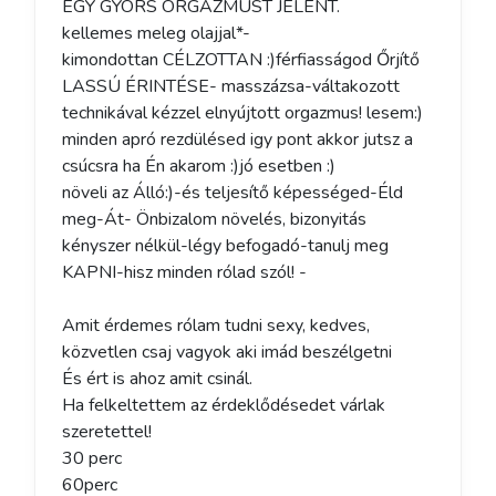
EGY GYORS ORGAZMUST JELENT.

kellemes meleg olajjal*-

kimondottan CÉLZOTTAN :)férfiasságod Őrjítő 
LASSÚ ÉRINTÉSE- masszázsa-váltakozott 
technikával kézzel elnyújtott orgazmus! lesem:) 
minden apró rezdülésed igy pont akkor jutsz a 
csúcsra ha Én akarom :)jó esetben :)

növeli az Álló:)-és teljesítő képességed-Éld 
meg-Át- Önbizalom növelés, bizonyitás 
kényszer nélkül-légy befogadó-tanulj meg 
KAPNI-hisz minden rólad szól! -

Amit érdemes rólam tudni sexy, kedves, 
közvetlen csaj vagyok aki imád beszélgetni

És ért is ahoz amit csinál.

Ha felkeltettem az érdeklődésedet várlak 
szeretettel! 

30 perc

60perc
