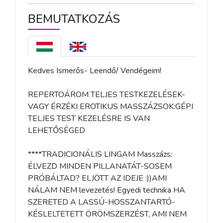
BEMUTATKOZÁS
Kedves Ismerős- Leendő/ Vendégeim! 

REPERTOÁROM TELJES TESTKEZELÉSEK-
VAGY ÉRZÉKI EROTIKUS MASSZÁZSOK:GÉPI 
TELJES TEST KEZELÉSRE IS VAN 
LEHETŐSÉGED 

****TRADICIONÁLIS LINGAM Masszázs: 
ÉLVEZD MINDEN PILLANATÁT-SOSEM 
PRÓBÁLTAD? ELJÖTT AZ IDEJE :))AMI 
NÁLAM NEM levezetés! Egyedi technika HA 
SZERETED A LASSÚ-HOSSZANTARTÓ-
KÉSLELTETETT ÖRÖMSZERZÉST, AMI NEM 