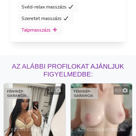
Svéd-relax masszázs
Szeretet masszázs
Talpmasszázs
AZ ALÁBBI PROFILOKAT AJÁNLJUK
FIGYELMEDBE:
26
80
FÉNYKÉP-
FÉNYKÉP-
GARANCIA
GARANCIA