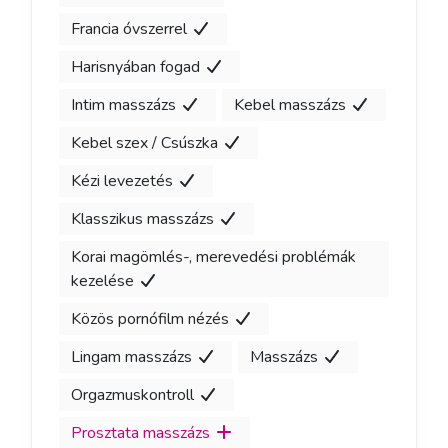
Francia óvszerrel
Harisnyában fogad
Intim masszázs
Kebel masszázs
Kebel szex / Csúszka
Kézi levezetés
Klasszikus masszázs
Korai magömlés-, merevedési problémák
kezelése
Közös pornófilm nézés
Lingam masszázs
Masszázs
Orgazmuskontroll
Prosztata masszázs