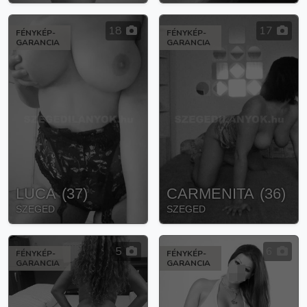
18
17
FÉNYKÉP-
FÉNYKÉP-
GARANCIA
GARANCIA
LUCA
(
37
)
CARMENITA
(
36
)
SZEGED
SZEGED
5
6
FÉNYKÉP-
FÉNYKÉP-
GARANCIA
GARANCIA