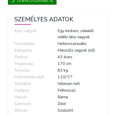
FÉNYKÉPGARANCIA
SZEMÉLYES ADATOK
Ilyen vagyok
Egy kedves, odaadó
vidéki lány vagyok
Szexualitás
Heteroszexuális
Kategória
Masszőz vagyok (nő)
Életkor
43
éves
Magasság
170
cm
Testsúly
83
kg
Mell/derék/csípő
110
/
?
/
?
Testalkat
Nőiesen telt
Hajtípus
Félhosszú
Hajszín
Barna
Szemszín
Zöld
Bőrszín
Szolizott