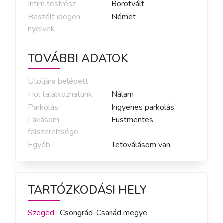
Intim testrész
Borotvált
Beszélt idegen
Német
nyelvek
TOVÁBBI ADATOK
Utoljára belépett
Hol találkozhatunk
Nálam
Parkolás
Ingyenes parkolás
Lakásom
Füstmentes
felszereltsége
Egyéb
Tetoválásom van
TARTÓZKODÁSI HELY
Szeged
,
Csongrád-Csanád
megye