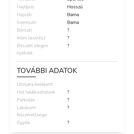
Hajtípus
Hosszú
Hajszín
Barna
Szemszín
Barna
Bőrszín
?
Intim testrész
?
Beszélt idegen
?
nyelvek
TOVÁBBI ADATOK
Utoljára belépett
Hol találkozhatunk
?
Parkolás
?
Lakásom
?
felszereltsége
Egyéb
?