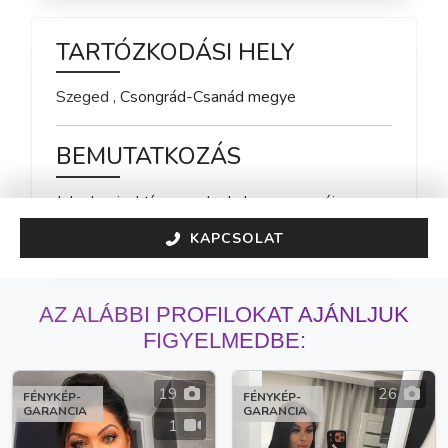
TARTÓZKODÁSI HELY
Szeged
,
Csongrád-Csanád
megye
BEMUTATKOZÁS
Jelenleg inaktív vagyok, de hamarosan újra 
elérhető leszek!
KAPCSOLAT
AZ ALÁBBI PROFILOKAT AJÁNLJUK
FIGYELMEDBE:
19
26
FÉNYKÉP-
FÉNYKÉP-
GARANCIA
GARANCIA
1