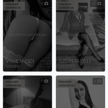
9
12
FÉNYKÉP-
FÉNYKÉP-
GARANCIA
GARANCIA
VIVIEN
(
30
)
SZONJA
(
61
)
SZEGED
SZEGED
7
4
FÉNYKÉP-
FÉNYKÉP-
GARANCIA
GARANCIA