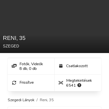
RENI
,
35
SZEGED
Fotók, Videók
Csatlakozott
8
db
,
0
db
Megtekintések
Frissítve
6541
Szegedi Lányok
Reni
,
35