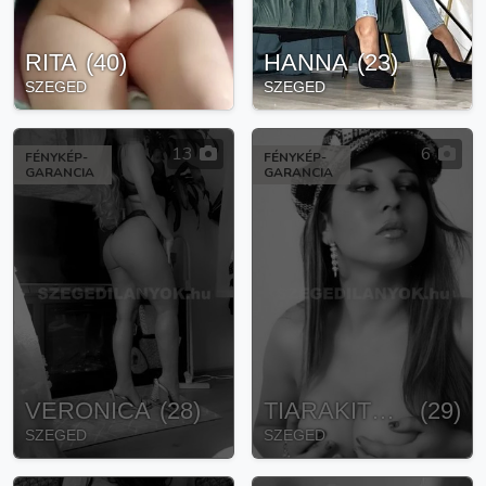
RITA
(
40
)
HANNA
(
23
)
SZEGED
SZEGED
13
6
FÉNYKÉP-
FÉNYKÉP-
GARANCIA
GARANCIA
VERONICA
(
28
)
TIARAKITERA
(
29
)
SZEGED
SZEGED