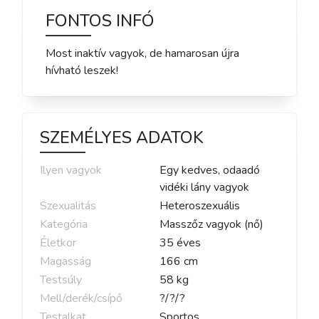
FONTOS INFÓ
Most inaktív vagyok, de hamarosan újra
hívható leszek!
SZEMÉLYES ADATOK
Ilyen vagyok
Egy kedves, odaadó
vidéki lány vagyok
Szexualitás
Heteroszexuális
Kategória
Masszőz vagyok (nő)
Életkor
35
éves
Magasság
166
cm
Testsúly
58
kg
Mell/derék/csípő
?
/
?
/
?
Testalkat
Sportos