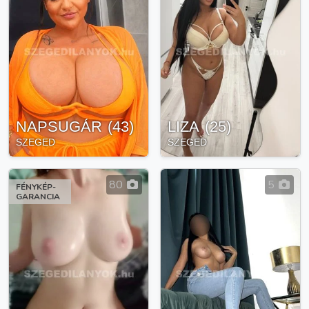
NAPSUGÁR
(
43
)
LIZA
(
25
)
SZEGED
SZEGED
80
5
FÉNYKÉP-
GARANCIA