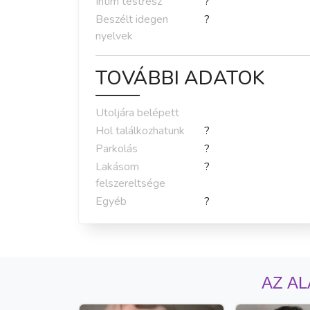
Intim testrész
?
Beszélt idegen
?
nyelvek
TOVÁBBI ADATOK
Utoljára belépett
Hol találkozhatunk
?
Parkolás
?
Lakásom
?
felszereltsége
Egyéb
?
AZ AL