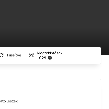
Megtekintések
Frissítve
1029
ató leszek!