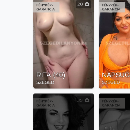
20
FÉNYKÉP-
FÉNYKÉP-
GARANCIA
GARANCIA
RITA
(
40
)
NAPSU
SZEGED
SZEGED
39
FÉNYKÉP-
FÉNYKÉP-
GARANCIA
GARANCIA