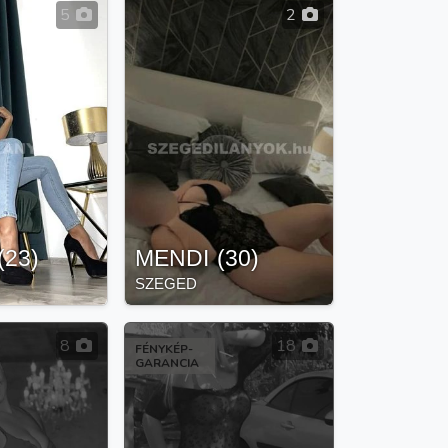
5
2
(
23
)
MENDI
(
30
)
SZEGED
8
18
FÉNYKÉP-
GARANCIA