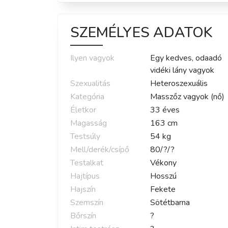
SZEMÉLYES ADATOK
Ilyen vagyok
Egy kedves, odaadó
vidéki lány vagyok
Szexualitás
Heteroszexuális
Kategória
Masszőz vagyok (nő)
Életkor
33
éves
Magasság
163
cm
Testsúly
54
kg
Mell/derék/csípő
80
/
?
/
?
Testalkat
Vékony
Hajtípus
Hosszú
Hajszín
Fekete
Szemszín
Sötétbarna
Bőrszín
?