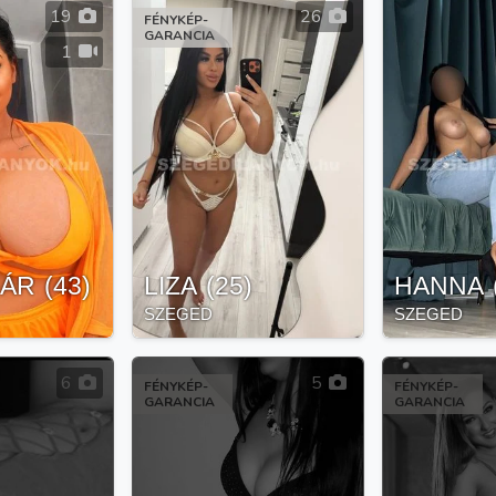
19
26
FÉNYKÉP-
GARANCIA
1
GÁR
(
43
)
LIZA
(
25
)
HANNA
SZEGED
SZEGED
6
5
FÉNYKÉP-
FÉNYKÉP-
GARANCIA
GARANCIA