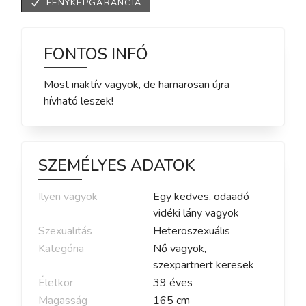
FÉNYKÉPGARANCIA
FONTOS INFÓ
Most inaktív vagyok, de hamarosan újra
hívható leszek!
SZEMÉLYES ADATOK
Ilyen vagyok
Egy kedves, odaadó
vidéki lány vagyok
Szexualitás
Heteroszexuális
Kategória
Nő vagyok,
szexpartnert keresek
Életkor
39
éves
Magasság
165
cm