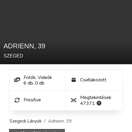
ADRIENN
,
39
SZEGED
Fotók, Videók
Csatlakozott
6
db
,
0
db
Megtekintések
Frissítve
47371
Szegedi Lányok
Adrienn
,
39