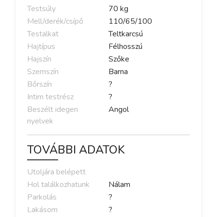
Testsúly
70
kg
Mell/derék/csípő
110
/
65
/
100
Testalkat
Teltkarcsú
Hajtípus
Félhosszú
Hajszín
Szőke
Szemszín
Barna
Bőrszín
?
Intim testrész
?
Beszélt idegen
Angol
nyelvek
TOVÁBBI ADATOK
Utoljára belépett
Hol találkozhatunk
Nálam
Parkolás
?
Lakásom
?