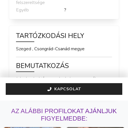
felszereltsége
Egyéb
?
TARTÓZKODÁSI HELY
Szeged
,
Csongrád-Csanád
megye
BEMUTATKOZÁS
Jelenleg inaktív vagyok, de hamarosan újra 
elérhető leszek!
KAPCSOLAT
AZ ALÁBBI PROFILOKAT AJÁNLJUK
FIGYELMEDBE: