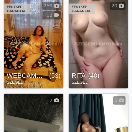
256
20
FÉNYKÉP-
FÉNYKÉP-
GARANCIA
GARANCIA
12
WEBCAMBELLA
(
53
)
RITA
(
40
)
SZEGED
SZEGED
2
5