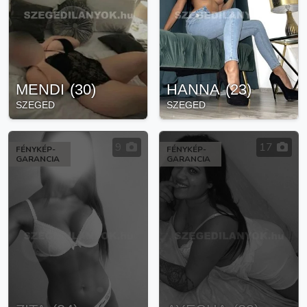
MENDI
(
30
)
HANNA
(
23
)
SZEGED
SZEGED
9
17
FÉNYKÉP-
FÉNYKÉP-
GARANCIA
GARANCIA