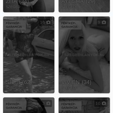
ZITA
(
34
)
AYESHA
(
29
)
SZEGED
SZEGED
18
9
FÉNYKÉP-
FÉNYKÉP-
GARANCIA
GARANCIA
SISSI
(
62
)
VIVIEN
(
34
)
SZEGED
SZEGED
3
10
FÉNYKÉP-
FÉNYKÉP-
GARANCIA
GARANCIA