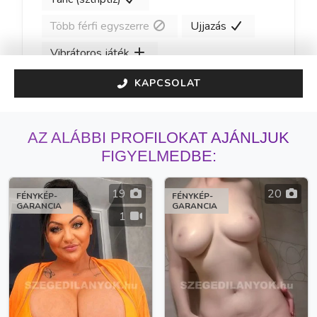
Több férfi egyszerre
Ujjazás
Vibrátoros játék
KAPCSOLAT
AZ ALÁBBI PROFILOKAT AJÁNLJUK
FIGYELMEDBE:
19
20
FÉNYKÉP-
FÉNYKÉP-
GARANCIA
GARANCIA
1