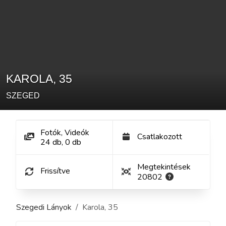
KAROLA
,
35
SZEGED
Fotók, Videók
Csatlakozott
24
db
,
0
db
Megtekintések
Frissítve
20802
Szegedi Lányok
Karola
,
35