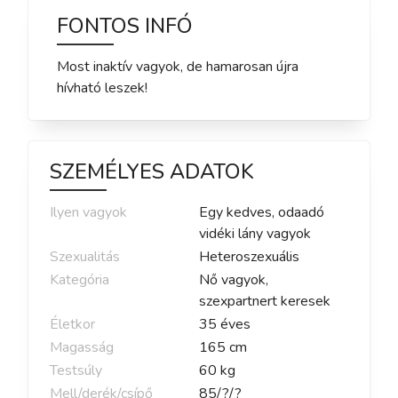
FONTOS INFÓ
Most inaktív vagyok, de hamarosan újra
hívható leszek!
SZEMÉLYES ADATOK
Ilyen vagyok
Egy kedves, odaadó
vidéki lány vagyok
Szexualitás
Heteroszexuális
Kategória
Nő vagyok,
szexpartnert keresek
Életkor
35
éves
Magasság
165
cm
Testsúly
60
kg
Mell/derék/csípő
85
/
?
/
?