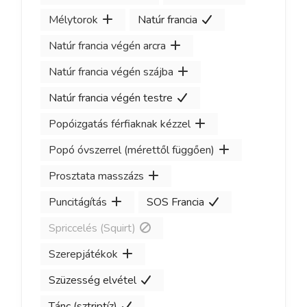
Mélytorok
Natúr francia
Natúr francia végén arcra
Natúr francia végén szájba
Natúr francia végén testre
Popóizgatás férfiaknak kézzel
Popó óvszerrel (mérettől függően)
Prosztata masszázs
Puncitágítás
SOS Francia
Spriccelés (Squirt)
Szerepjátékok
Szüzesség elvétel
Tánc (sztriptíz)