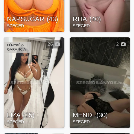
NAPSUGÁR
(
43
)
RITA
(
40
)
SZEGED
SZEGED
26
2
FÉNYKÉP-
GARANCIA
LIZA
(
25
)
MENDI
(
30
)
SZEGED
SZEGED