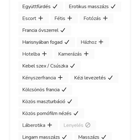
Együttfürdés
Erotikus masszázs
Escort
Fétis
Fotózás
Francia óvszerrel
Harisnyában fogad
Házhoz
Hotelba
Kamerázás
Kebel szex / Csúszka
Kényszerfrancia
Kézi levezetés
Kölcsönös francia
Közös maszturbáció
Közös pornófilm nézés
Láberotika
Lenyelés
Lingam masszázs
Masszázs