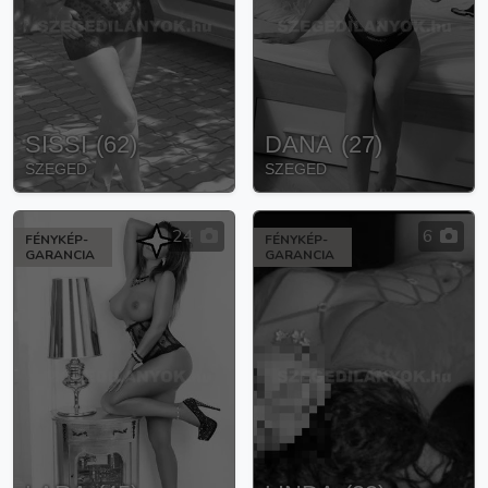
SISSI
(
62
)
DANA
(
27
)
SZEGED
SZEGED
24
6
FÉNYKÉP-
FÉNYKÉP-
GARANCIA
GARANCIA