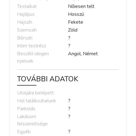
Testalkat
Nőiesen telt
Hajtípus
Hosszú
Hajszín
Fekete
Szemszín
Zöld
Bőrszín
?
Intim testrész
?
Beszélt idegen
Angol, Német
nyelvek
TOVÁBBI ADATOK
Utoljára belépett
Hol találkozhatunk
?
Parkolás
?
Lakásom
?
felszereltsége
Egyéb
?