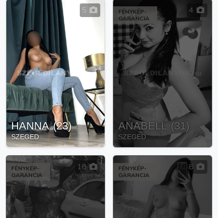
5
4
FÉNYKÉP-
GARANCIA
HANNA
(
23
)
ANABELL
(
31
)
SZEGED
SZEGED
18
8
FÉNYKÉP-
FÉNYKÉP-
GARANCIA
GARANCIA