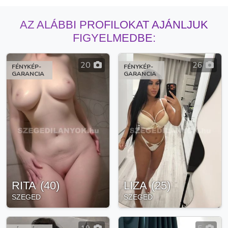
AZ ALÁBBI PROFILOKAT AJÁNLJUK
FIGYELMEDBE:
20
26
FÉNYKÉP-
FÉNYKÉP-
GARANCIA
GARANCIA
RITA
(
40
)
LIZA
(
25
)
SZEGED
SZEGED