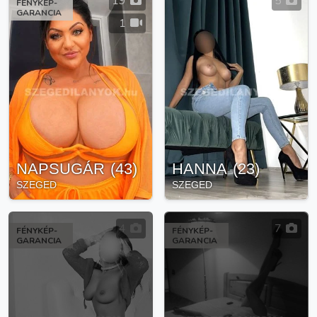
19
5
FÉNYKÉP-
GARANCIA
1
NAPSUGÁR
(
43
)
HANNA
(
23
)
SZEGED
SZEGED
4
7
FÉNYKÉP-
FÉNYKÉP-
GARANCIA
GARANCIA