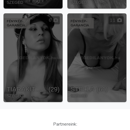
SZEGED
SZEGED
6
11
FÉNYKÉP-
FÉNYKÉP-
GARANCIA
GARANCIA
TIARAKITERA
(
29
)
STELLA
(
61
)
SZEGED
SZEGED
Partnereink: