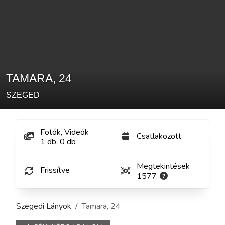
TAMARA
,
24
SZEGED
Fotók, Videók
Csatlakozott
1
db
,
0
db
Megtekintések
Frissítve
1577
Szegedi Lányok
Tamara
,
24