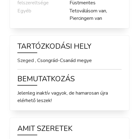
felszereltsége
Füstmentes
Egyéb
Tetoválásom van,
Piercingem van
TARTÓZKODÁSI HELY
Szeged
,
Csongrád-Csanád
megye
BEMUTATKOZÁS
Jelenleg inaktív vagyok, de hamarosan újra 
elérhető leszek!
AMIT SZERETEK