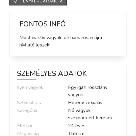
FÉNYKÉPGARANCIA
FONTOS INFÓ
Most inaktív vagyok, de hamarosan újra
hívható leszek!
SZEMÉLYES ADATOK
Ilyen vagyok
Egy igazi rosszlány
vagyok
Szexualitás
Heteroszexuális
Kategória
Nő vagyok,
szexpartnert keresek
Életkor
24
éves
Magasság
155
cm