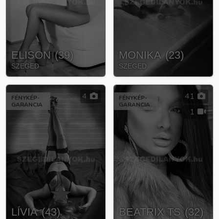
ELISON
(
39
)
MONIKA
(
23
)
SZEGED
SZEGED
4
41
FÉNYKÉP-
FÉNYKÉP-
GARANCIA
GARANCIA
1
LÍVIA
(
43
)
BEATRIX TS
(
32
)