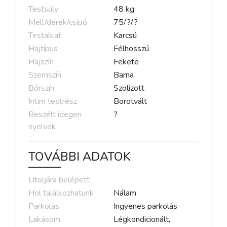
Testsúly
48
kg
Mell/derék/csípő
75
/
?
/
?
Testalkat
Karcsú
Hajtípus
Félhosszú
Hajszín
Fekete
Szemszín
Barna
Bőrszín
Szolizott
Intim testrész
Borotvált
Beszélt idegen
?
nyelvek
TOVÁBBI ADATOK
Utoljára belépett
Hol találkozhatunk
Nálam
Parkolás
Ingyenes parkolás
Lakásom
Légkondicionált,