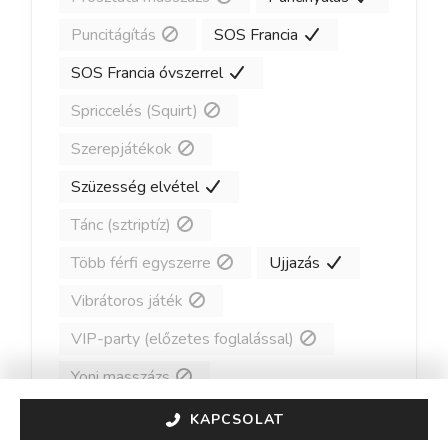
Puncitágítás
SOS Francia
SOS Francia óvszerrel
Spriccelés (Squirt)
Szerepjátékok
Szüzesség elvétel
Tánc (sztriptíz)
Több férfi egyszerre
Ujjazás
Vibrátoros játék
VIP-party (előzetes foglalással)
Yoni masszázs
KAPCSOLAT