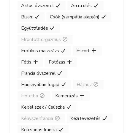
Aktus óvszerrel
Arcra ülés
Bizarr
Csók (szimpátia alapján)
Együttfürdés
Elrontott orgazmus
Erotikus masszázs
Escort
Fétis
Fotózás
Francia óvszerrel
Harisnyában fogad
Házhoz
Hotelba
Kamerázás
Kebel szex / Csúszka
Kényszerfrancia
Kézi levezetés
Kölcsönös francia