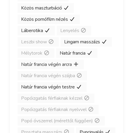
Közös maszturbáció
Közös pornófilm nézés
Láberotika
Lenyelés
Leszbi show
Lingam masszázs
Mélytorok
Natúr francia
Natúr francia végén arcra
Natúr francia végén szájba
Natúr francia végén testre
Popóizgatás férfiaknak kézzel
Popóizgatás férfiaknak nyelvvel
Popó óvszerrel (mérettől függően)
Prosztata masszázs
Puncinyalás