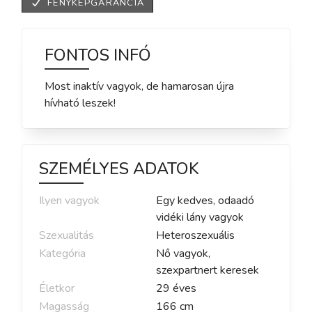
FÉNYKÉPGARANCIA
FONTOS INFÓ
Most inaktív vagyok, de hamarosan újra
hívható leszek!
SZEMÉLYES ADATOK
Ilyen vagyok
Egy kedves, odaadó
vidéki lány vagyok
Szexualitás
Heteroszexuális
Kategória
Nő vagyok,
szexpartnert keresek
Életkor
29
éves
Magasság
166
cm