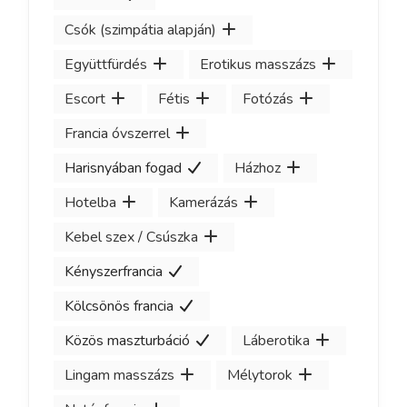
Csók (szimpátia alapján)
Együttfürdés
Erotikus masszázs
Escort
Fétis
Fotózás
Francia óvszerrel
Harisnyában fogad
Házhoz
Hotelba
Kamerázás
Kebel szex / Csúszka
Kényszerfrancia
Kölcsönös francia
Közös maszturbáció
Láberotika
Lingam masszázs
Mélytorok