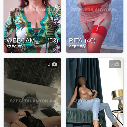
WEBCAMBELLA
(
53
)
RITA
(
40
)
SZEGED
SZEGED
2
5