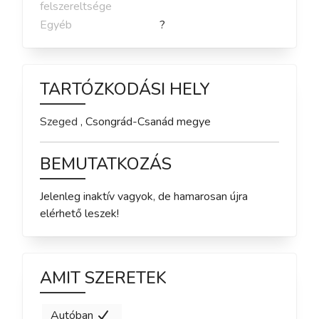
felszereltsége
Egyéb
?
TARTÓZKODÁSI HELY
Szeged
,
Csongrád-Csanád
megye
BEMUTATKOZÁS
Jelenleg inaktív vagyok, de hamarosan újra 
elérhető leszek!
AMIT SZERETEK
Autóban