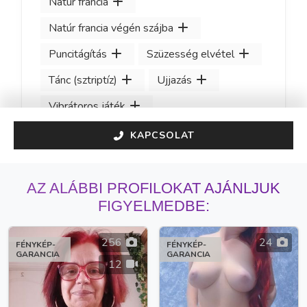
Natúr francia
Natúr francia végén szájba
Puncitágítás
Szüzesség elvétel
Tánc (sztriptíz)
Ujjazás
Vibrátoros játék
KAPCSOLAT
AZ ALÁBBI PROFILOKAT AJÁNLJUK
FIGYELMEDBE:
256
24
FÉNYKÉP-
FÉNYKÉP-
GARANCIA
GARANCIA
12