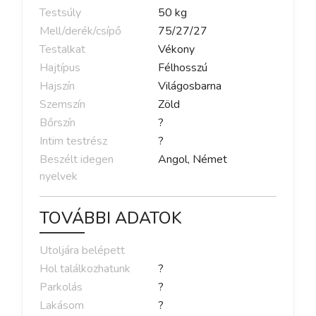
Testsúly
50
kg
Mell/derék/csípő
75
/
27
/
27
Testalkat
Vékony
Hajtípus
Félhosszú
Hajszín
Világosbarna
Szemszín
Zöld
Bőrszín
?
Intim testrész
?
Beszélt idegen
Angol, Német
nyelvek
TOVÁBBI ADATOK
Utoljára belépett
Hol találkozhatunk
?
Parkolás
?
Lakásom
?