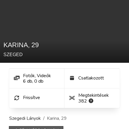
KARINA
,
29
SZEGED
Fotók, Videók
Csatlakozott
6
db
,
0
db
Megtekintések
Frissítve
382
Szegedi Lányok
Karina
,
29