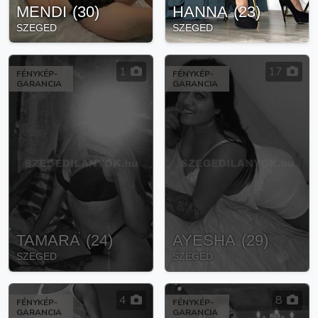
MENDI
(
30
)
HANNA
(
23
)
SZEGED
SZEGED
1
17
FÉNYKÉP-
FÉNYKÉP-
GARANCIA
GARANCIA
TAMARA
(
24
)
AYESHA
(
29
)
SZEGED
SZEGED
4
8
FÉNYKÉP-
FÉNYKÉP-
GARANCIA
GARANCIA