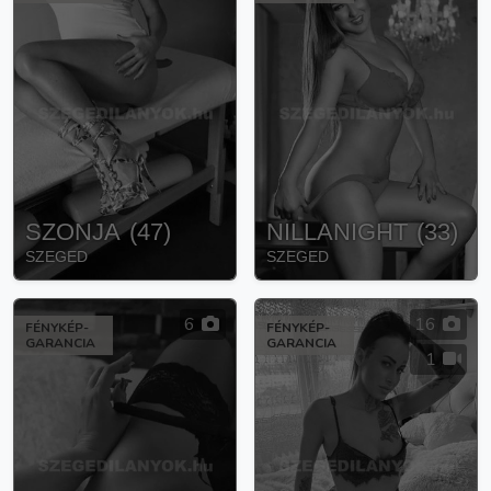
SZONJA
(
47
)
NILLANIGHT
(
33
)
SZEGED
SZEGED
6
16
FÉNYKÉP-
FÉNYKÉP-
GARANCIA
GARANCIA
1