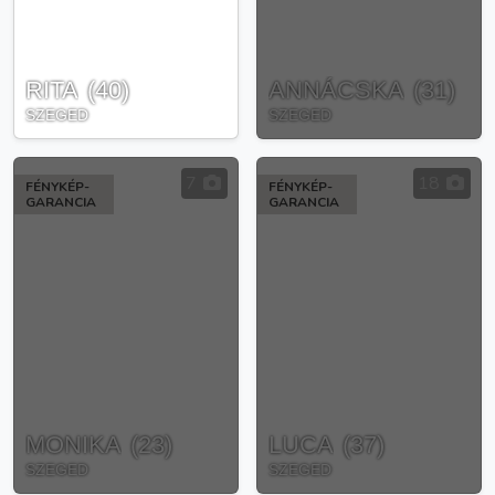
RITA
(
40
)
ANNÁCSKA
(
31
)
SZEGED
SZEGED
7
18
FÉNYKÉP-
FÉNYKÉP-
GARANCIA
GARANCIA
MONIKA
(
23
)
LUCA
(
37
)
SZEGED
SZEGED