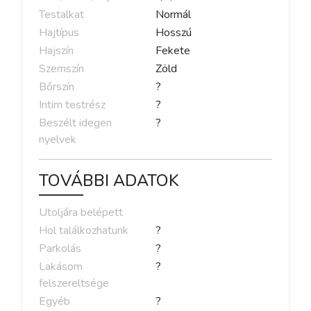
Testalkat
Normál
Hajtípus
Hosszú
Hajszín
Fekete
Szemszín
Zöld
Bőrszín
?
Intim testrész
?
Beszélt idegen
?
nyelvek
TOVÁBBI ADATOK
Utoljára belépett
Hol találkozhatunk
?
Parkolás
?
Lakásom
?
felszereltsége
Egyéb
?