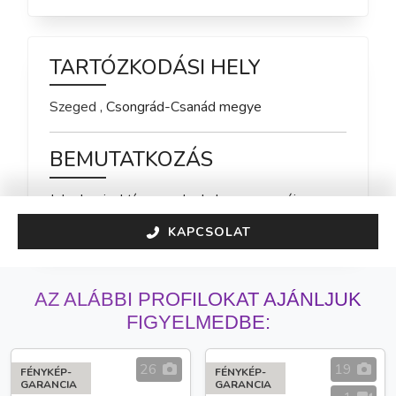
TARTÓZKODÁSI HELY
Szeged
,
Csongrád-Csanád
megye
BEMUTATKOZÁS
Jelenleg inaktív vagyok, de hamarosan újra 
elérhető leszek!
KAPCSOLAT
AZ ALÁBBI PROFILOKAT AJÁNLJUK
FIGYELMEDBE:
26
19
FÉNYKÉP-
FÉNYKÉP-
GARANCIA
GARANCIA