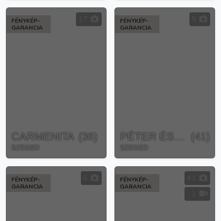
17
5
FÉNYKÉP-
FÉNYKÉP-
GARANCIA
GARANCIA
CARMENITA
(
36
)
PÉTER ÉS LÉNA
(
41
)
SZEGED
SZEGED
6
41
FÉNYKÉP-
FÉNYKÉP-
GARANCIA
GARANCIA
1