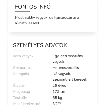
FONTOS INFÓ
Most inaktív vagyok, de hamarosan újra
hívható leszek!
SZEMÉLYES ADATOK
Ilyen vagyok
Egy igazi rosszlány
vagyok
Szexualitás
Heteroszexuális
Kategória
Nő vagyok,
szexpartnert keresek
Életkor
26
éves
Magasság
173
cm
Testsúly
55
kg
Mell/derék/csípő
?
/
?
/
?