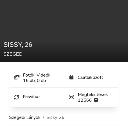
SISSY
,
26
SZEGED
Fotók, Videók
Csatlakozott
15
db
,
0
db
Megtekintések
Frissítve
12566
Szegedi Lányok
Sissy
,
26