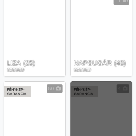
1
LIZA
(
25
)
NAPSUGÁR
(
43
)
SZEGED
SZEGED
80
4
FÉNYKÉP-
FÉNYKÉP-
GARANCIA
GARANCIA