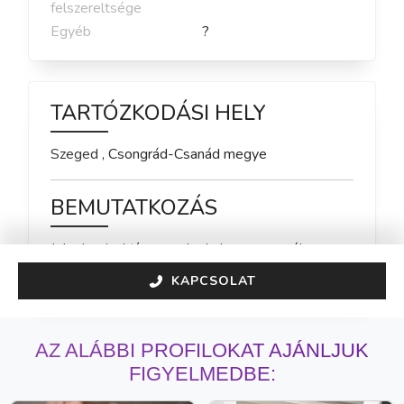
felszereltsége
Egyéb
?
TARTÓZKODÁSI HELY
Szeged
,
Csongrád-Csanád
megye
BEMUTATKOZÁS
Jelenleg inaktív vagyok, de hamarosan újra 
elérhető leszek!
KAPCSOLAT
AZ ALÁBBI PROFILOKAT AJÁNLJUK
FIGYELMEDBE: