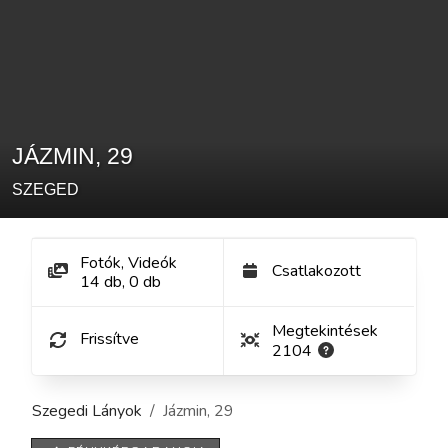
JÁZMIN
,
29
SZEGED
Fotók, Videók
Csatlakozott
14
db
,
0
db
Megtekintések
Frissítve
2104
Szegedi Lányok
Jázmin
,
29