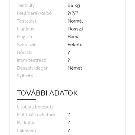
Testsúly
56
kg
Mell/derék/csípő
?
/
?
/
?
Testalkat
Normál
Hajtípus
Hosszú
Hajszín
Barna
Szemszín
Fekete
Bőrszín
?
Intim testrész
?
Beszélt idegen
Német
nyelvek
TOVÁBBI ADATOK
Utoljára belépett
Hol találkozhatunk
?
Parkolás
?
Lakásom
?