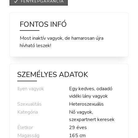
FÉNYKÉPGARANCIA
FONTOS INFÓ
Most inaktív vagyok, de hamarosan újra
hívható leszek!
SZEMÉLYES ADATOK
Ilyen vagyok
Egy kedves, odaadó
vidéki lány vagyok
Szexualitás
Heteroszexuális
Kategória
Nő vagyok,
szexpartnert keresek
Életkor
29
éves
Magasság
165
cm