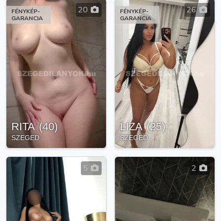
20
26
FÉNYKÉP-
FÉNYKÉP-
GARANCIA
GARANCIA
RITA
(
40
)
LIZA
(
25
)
SZEGED
SZEGED
5
2