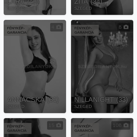
LARA
(
45
)
ZITA
(
34
)
SZEGED
SZEGED
4
8
FÉNYKÉP-
FÉNYKÉP-
GARANCIA
GARANCIA
ANNÁCSKA
(
31
)
NILLANIGHT
(
33
)
SZEGED
SZEGED
15
108
FÉNYKÉP-
FÉNYKÉP-
GARANCIA
GARANCIA