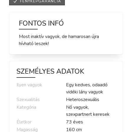
FÉNYKÉPGARANCIA
FONTOS INFÓ
Most inaktív vagyok, de hamarosan újra
hívható leszek!
SZEMÉLYES ADATOK
Ilyen vagyok
Egy kedves, odaadó
vidéki lány vagyok
Szexualitás
Heteroszexuális
Kategória
Nő vagyok,
szexpartnert keresek
Életkor
73
éves
Magasság
160
cm