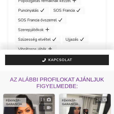
Popóizgatás férfiaknak kézzel
Puncinyalás
SOS Francia
SOS Francia óvszerrel
Szerepjátékok
Szüzesség elvétel
Ujjazás
Vibrátoros játék
KAPCSOLAT
AZ ALÁBBI PROFILOKAT AJÁNLJUK
FIGYELMEDBE:
19
26
FÉNYKÉP-
FÉNYKÉP-
GARANCIA
GARANCIA
1