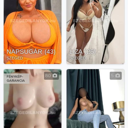
NAPSUGÁR
(
43
)
LIZA
(
25
)
SZEGED
SZEGED
80
5
FÉNYKÉP-
GARANCIA