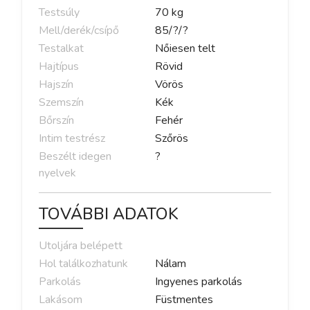
Testsúly
70
kg
Mell/derék/csípő
85
/
?
/
?
Testalkat
Nőiesen telt
Hajtípus
Rövid
Hajszín
Vörös
Szemszín
Kék
Bőrszín
Fehér
Intim testrész
Szőrös
Beszélt idegen
?
nyelvek
TOVÁBBI ADATOK
Utoljára belépett
Hol találkozhatunk
Nálam
Parkolás
Ingyenes parkolás
Lakásom
Füstmentes