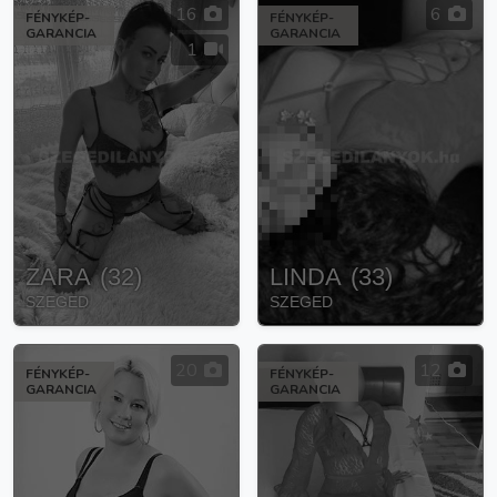
16
6
FÉNYKÉP-
FÉNYKÉP-
GARANCIA
GARANCIA
1
ZARA
(
32
)
LINDA
(
33
)
SZEGED
SZEGED
20
12
FÉNYKÉP-
FÉNYKÉP-
GARANCIA
GARANCIA