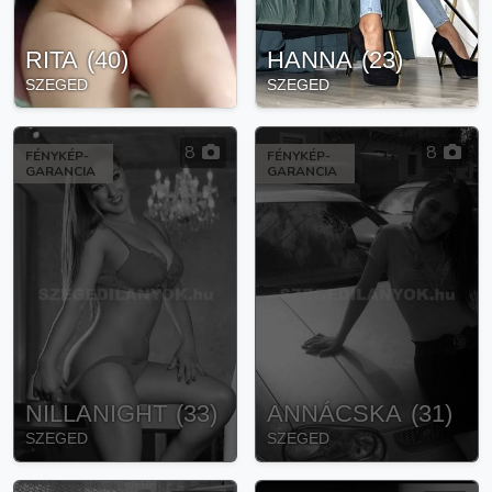
RITA
(
40
)
HANNA
(
23
)
SZEGED
SZEGED
8
8
FÉNYKÉP-
FÉNYKÉP-
GARANCIA
GARANCIA
NILLANIGHT
(
33
)
ANNÁCSKA
(
31
)
SZEGED
SZEGED