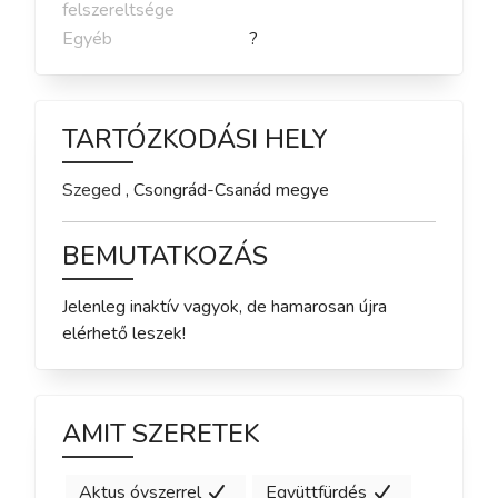
felszereltsége
Egyéb
?
TARTÓZKODÁSI HELY
Szeged
,
Csongrád-Csanád
megye
BEMUTATKOZÁS
Jelenleg inaktív vagyok, de hamarosan újra 
elérhető leszek!
AMIT SZERETEK
Aktus óvszerrel
Együttfürdés