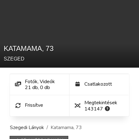
KATAMAMA
,
73
SZEGED
Fotók, Videók
Csatlakozott
21
db
,
0
db
Megtekintések
Frissítve
143147
Szegedi Lányok
Katamama
,
73