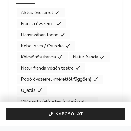
Aktus óvszerrel
Francia óvszerrel
Harisnyában fogad
Kebel szex / Csúszka
Kölcsönös francia
Natúr francia
Natúr francia végén testre
Popó óvszerrel (mérettől függően)
Ujjazás
VIP-party (előzetes foglalással)
KAPCSOLAT