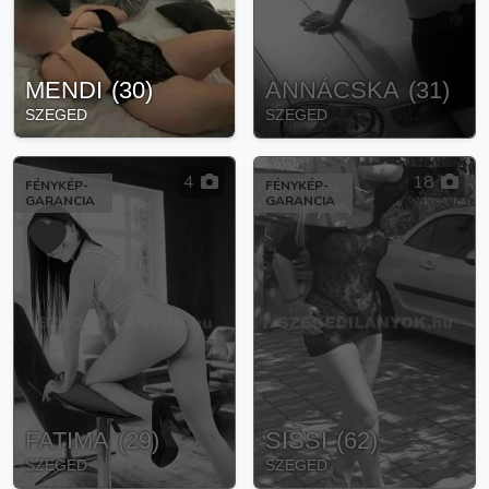
MENDI
(
30
)
ANNÁCSKA
(
31
)
SZEGED
SZEGED
4
18
FÉNYKÉP-
FÉNYKÉP-
GARANCIA
GARANCIA
FATIMA
(
29
)
SISSI
(
62
)
SZEGED
SZEGED