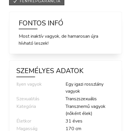
FÉNYKÉPGARANCIA
FONTOS INFÓ
Most inaktív vagyok, de hamarosan újra
hívható leszek!
SZEMÉLYES ADATOK
Ilyen vagyok
Egy igazi rosszlány
vagyok
Szexualitás
Transzszexuális
Kategória
Transznemű vagyok
(nőként élek)
Életkor
31
éves
Magasság
170
cm