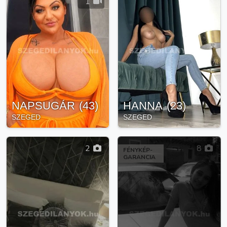
1
NAPSUGÁR
(
43
)
HANNA
(
23
)
SZEGED
SZEGED
2
8
FÉNYKÉP-
GARANCIA