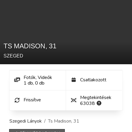
TS MADISON
,
31
SZEGED
Fotók, Videók
Csatlakozott
1
db
,
0
db
Megtekintések
Frissítve
63038
Szegedi Lányok
Ts Madison
,
31