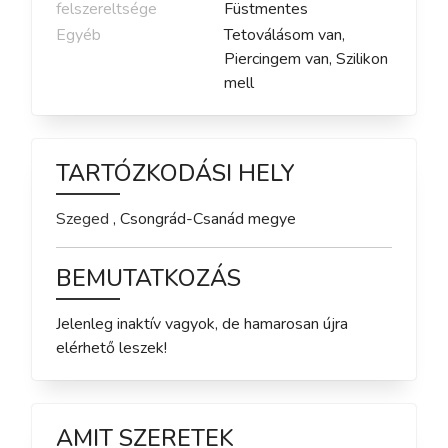
felszereltsége
Füstmentes
Egyéb
Tetoválásom van,
Piercingem van, Szilikon
mell
TARTÓZKODÁSI HELY
Szeged
,
Csongrád-Csanád
megye
BEMUTATKOZÁS
Jelenleg inaktív vagyok, de hamarosan újra 
elérhető leszek!
AMIT SZERETEK