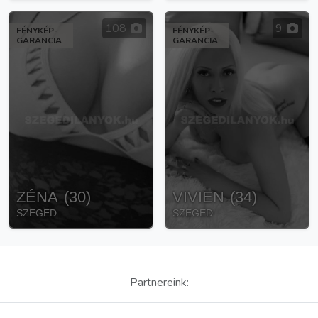
108
9
FÉNYKÉP-
FÉNYKÉP-
GARANCIA
GARANCIA
ZÉNA
(
30
)
VIVIEN
(
34
)
SZEGED
SZEGED
Partnereink: