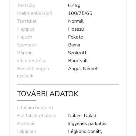
Testsúly
62
kg
Mell/derék/csípő
100
/
75
/
65
Testalkat
Normál
Hajtípus
Hosszú
Hajszín
Fekete
Szemszín
Barna
Bőrszín
Szolizott
Intim testrész
Borotvált
Beszélt idegen
Angol, Német
nyelvek
TOVÁBBI ADATOK
Utoljára belépett
Hol találkozhatunk
Nálam, Nálad
Parkolás
Ingyenes parkolás
Lakásom
Légkondicionált,