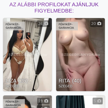
AZ ALÁBBI PROFILOKAT AJÁNLJUK
FIGYELMEDBE:
26
20
FÉNYKÉP-
FÉNYKÉP-
GARANCIA
GARANCIA
LIZA
(
25
)
RITA
(
40
)
SZEGED
SZEGED
19
5
FÉNYKÉP-
GARANCIA