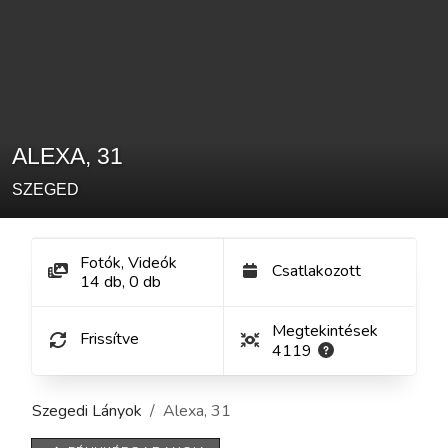
ALEXA
,
31
SZEGED
Fotók, Videók
Csatlakozott
14
db
,
0
db
Megtekintések
Frissítve
4119
Szegedi Lányok
Alexa
,
31