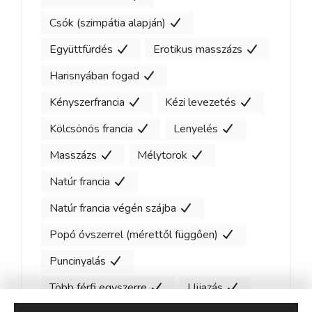
Csók (szimpátia alapján)
Együttfürdés
Erotikus masszázs
Harisnyában fogad
Kényszerfrancia
Kézi levezetés
Kölcsönös francia
Lenyelés
Masszázs
Mélytorok
Natúr francia
Natúr francia végén szájba
Popó óvszerrel (mérettől függően)
Puncinyalás
Több férfi egyszerre
Ujjazás