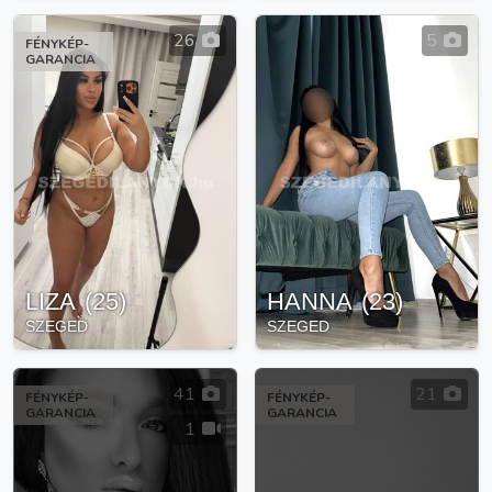
26
5
FÉNYKÉP-
GARANCIA
LIZA
(
25
)
HANNA
(
23
)
SZEGED
SZEGED
41
21
FÉNYKÉP-
FÉNYKÉP-
GARANCIA
GARANCIA
1