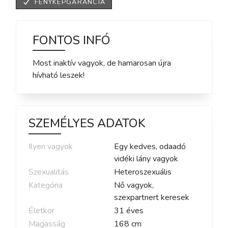
FÉNYKÉPGARANCIA
FONTOS INFÓ
Most inaktív vagyok, de hamarosan újra
hívható leszek!
SZEMÉLYES ADATOK
Ilyen vagyok
Egy kedves, odaadó
vidéki lány vagyok
Szexualitás
Heteroszexuális
Kategória
Nő vagyok,
szexpartnert keresek
Életkor
31
éves
Magasság
168
cm