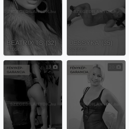
BEATRIX TS
(
32
)
JESSYKA
(
35
)
SZEGED
SZEGED
13
20
FÉNYKÉP-
FÉNYKÉP-
GARANCIA
GARANCIA