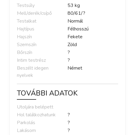
Testsúly
53
kg
Mell/derék/csípő
80
/
61
/
?
Testalkat
Normál
Hajtípus
Félhosszú
Hajszín
Fekete
Szemszín
Zöld
Bőrszín
?
Intim testrész
?
Beszélt idegen
Német
nyelvek
TOVÁBBI ADATOK
Utoljára belépett
Hol találkozhatunk
?
Parkolás
?
Lakásom
?