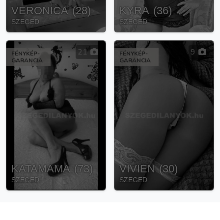
VERONICA
(
28
)
KYRA
(
36
)
SZEGED
SZEGED
21
9
FÉNYKÉP-
FÉNYKÉP-
GARANCIA
GARANCIA
KATAMAMA
(
73
)
VIVIEN
(
30
)
SZEGED
SZEGED