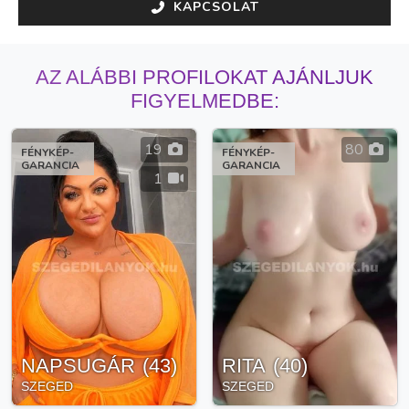
KAPCSOLAT
AZ ALÁBBI PROFILOKAT AJÁNLJUK
FIGYELMEDBE:
19
80
FÉNYKÉP-
FÉNYKÉP-
GARANCIA
GARANCIA
1
NAPSUGÁR
(
43
)
RITA
(
40
)
SZEGED
SZEGED