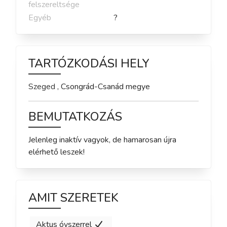
felszereltsége
Egyéb
?
TARTÓZKODÁSI HELY
Szeged
,
Csongrád-Csanád
megye
BEMUTATKOZÁS
Jelenleg inaktív vagyok, de hamarosan újra 
elérhető leszek!
AMIT SZERETEK
Aktus óvszerrel