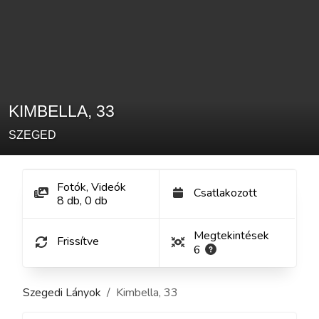
KIMBELLA
,
33
SZEGED
Fotók, Videók
Csatlakozott
8
db
,
0
db
Megtekintések
Frissítve
6
Szegedi Lányok
Kimbella
,
33