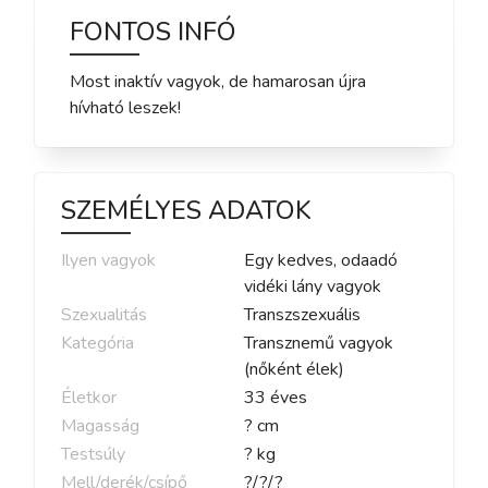
FONTOS INFÓ
Most inaktív vagyok, de hamarosan újra
hívható leszek!
SZEMÉLYES ADATOK
Ilyen vagyok
Egy kedves, odaadó
vidéki lány vagyok
Szexualitás
Transzszexuális
Kategória
Transznemű vagyok
(nőként élek)
Életkor
33
éves
Magasság
?
cm
Testsúly
?
kg
Mell/derék/csípő
?
/
?
/
?