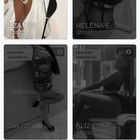
LIZA
(
25
)
HELÉNA EROTIKUS MASSZAZS
(
44
)
SZEGED
SZEGED
3
17
FÉNYKÉP-
FÉNYKÉP-
GARANCIA
GARANCIA
DIA
(
35
)
ALÍZ
(
35
)
SZEGED
SZEGED