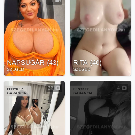
1
NAPSUGÁR
(
43
)
RITA
(
40
)
SZEGED
SZEGED
26
4
FÉNYKÉP-
FÉNYKÉP-
GARANCIA
GARANCIA