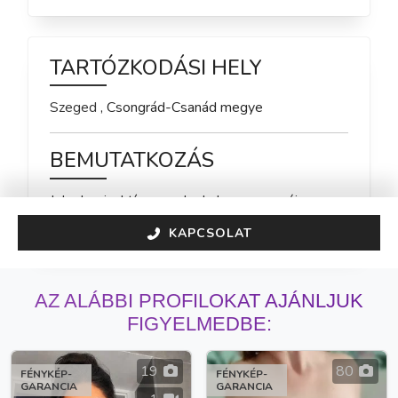
TARTÓZKODÁSI HELY
Szeged
,
Csongrád-Csanád
megye
BEMUTATKOZÁS
Jelenleg inaktív vagyok, de hamarosan újra 
elérhető leszek!
KAPCSOLAT
AZ ALÁBBI PROFILOKAT AJÁNLJUK
FIGYELMEDBE:
19
80
FÉNYKÉP-
FÉNYKÉP-
GARANCIA
GARANCIA