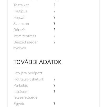
Testalkat
?
Hajtípus
?
Hajszín
?
Szemszín
?
Bőrszín
?
Intim testrész
?
Beszélt idegen
?
nyelvek
TOVÁBBI ADATOK
Utoljára belépett
Hol találkozhatunk
?
Parkolás
?
Lakásom
?
felszereltsége
Egyéb
?