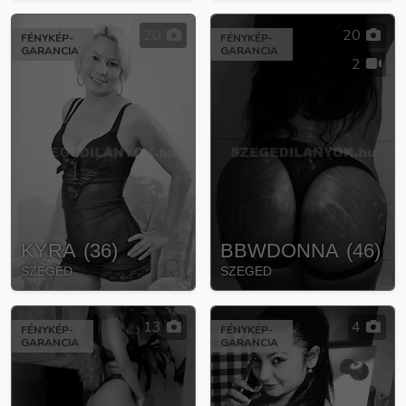
20
20
FÉNYKÉP-
FÉNYKÉP-
GARANCIA
GARANCIA
2
KYRA
(
36
)
BBWDONNA
(
46
)
SZEGED
SZEGED
13
4
FÉNYKÉP-
FÉNYKÉP-
GARANCIA
GARANCIA