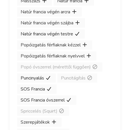
Masszázs
Natúr francia
Natúr francia végén arcra
Natúr francia végén szájba
Natúr francia végén testre
Popóizgatás férfiaknak kézzel
Popóizgatás férfiaknak nyelvvel
Popó óvszerrel (mérettől függően)
Puncinyalás
Puncitágítás
SOS Francia
SOS Francia óvszerrel
Spriccelés (Squirt)
Szerepjátékok