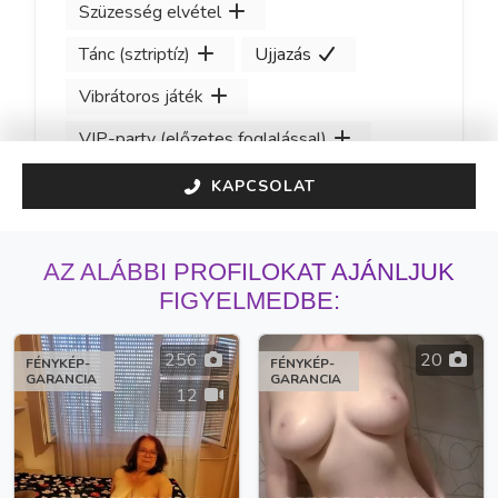
Szüzesség elvétel
Tánc (sztriptíz)
Ujjazás
Vibrátoros játék
VIP-party (előzetes foglalással)
KAPCSOLAT
AZ ALÁBBI PROFILOKAT AJÁNLJUK
FIGYELMEDBE:
256
20
FÉNYKÉP-
FÉNYKÉP-
GARANCIA
GARANCIA
12