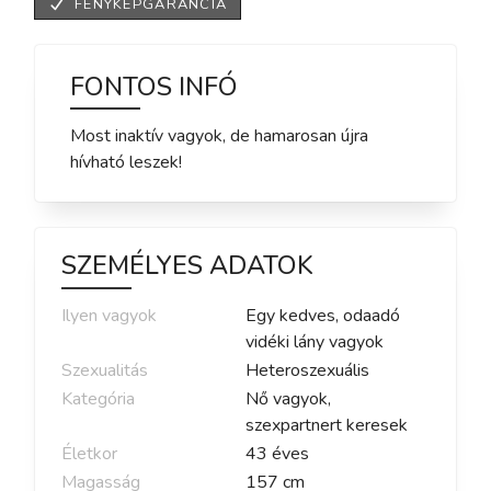
FÉNYKÉPGARANCIA
FONTOS INFÓ
Most inaktív vagyok, de hamarosan újra
hívható leszek!
SZEMÉLYES ADATOK
Ilyen vagyok
Egy kedves, odaadó
vidéki lány vagyok
Szexualitás
Heteroszexuális
Kategória
Nő vagyok,
szexpartnert keresek
Életkor
43
éves
Magasság
157
cm