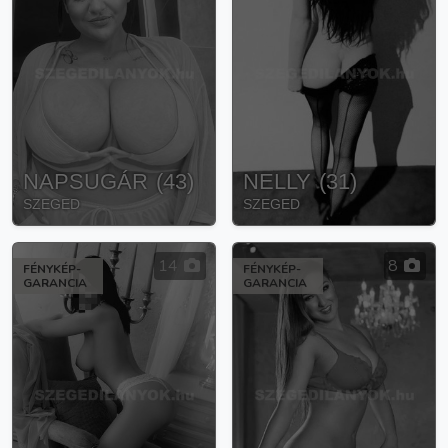
NAPSUGÁR
(
43
)
NELLY
(
31
)
SZEGED
SZEGED
14
8
FÉNYKÉP-
FÉNYKÉP-
GARANCIA
GARANCIA