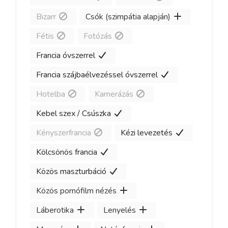
Bizarr
Csók (szimpátia alapján)
Fétis
Fotózás
Francia óvszerrel
Francia szájbaélvezéssel óvszerrel
Hotelba
Kamerázás
Kebel szex / Csúszka
Kényszerfrancia
Kézi levezetés
Kölcsönös francia
Közös maszturbáció
Közös pornófilm nézés
Láberotika
Lenyelés