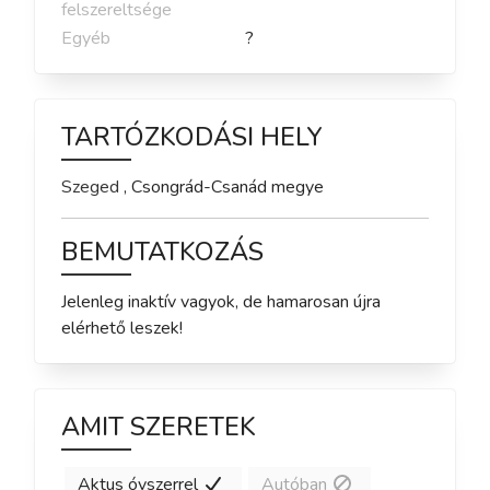
felszereltsége
Egyéb
?
TARTÓZKODÁSI HELY
Szeged
,
Csongrád-Csanád
megye
BEMUTATKOZÁS
Jelenleg inaktív vagyok, de hamarosan újra 
elérhető leszek!
AMIT SZERETEK
Aktus óvszerrel
Autóban