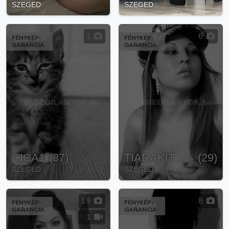
SZEGED
SZEGED
1
6
FÉNYKÉP-
FÉNYKÉP-
GARANCIA
GARANCIA
CICA1
(
37
)
TIARAKITERA
(
29
)
SZEGED
SZEGED
19
8
FÉNYKÉP-
FÉNYKÉP-
GARANCIA
GARANCIA
1