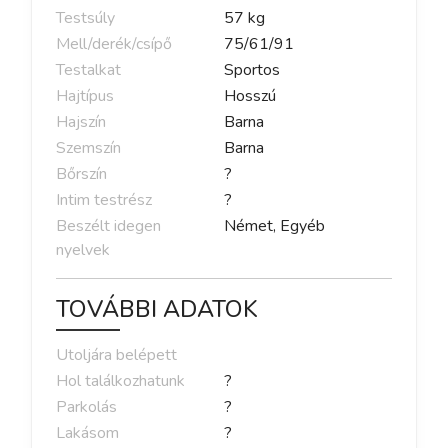
Testsúly
57
kg
Mell/derék/csípő
75
/
61
/
91
Testalkat
Sportos
Hajtípus
Hosszú
Hajszín
Barna
Szemszín
Barna
Bőrszín
?
Intim testrész
?
Beszélt idegen
Német, Egyéb
nyelvek
TOVÁBBI ADATOK
Utoljára belépett
Hol találkozhatunk
?
Parkolás
?
Lakásom
?