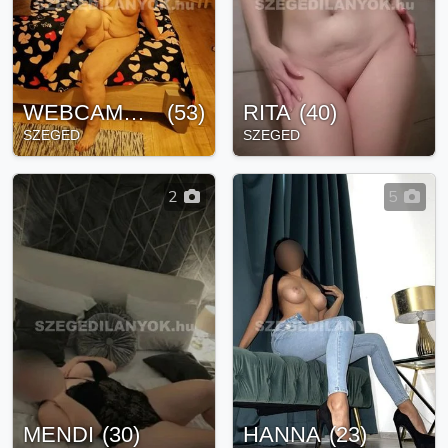
WEBCAMBELLA
(
53
)
RITA
(
40
)
SZEGED
SZEGED
2
5
MENDI
(
30
)
HANNA
(
23
)