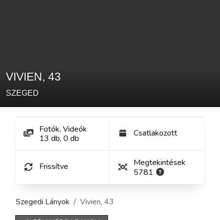
VIVIEN
,
43
SZEGED
Fotók, Videók
Csatlakozott
13
db
,
0
db
Megtekintések
Frissítve
5781
Szegedi Lányok
Vivien
,
43