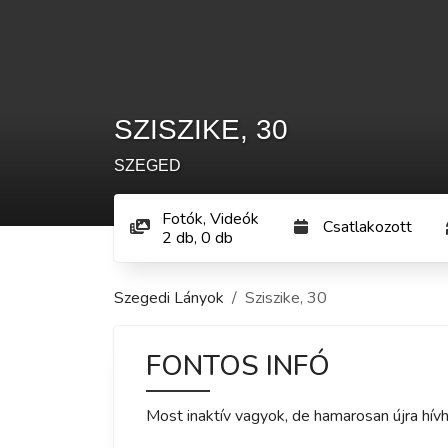
SZISZIKE
,
30
SZEGED
Fotók, Videók
Csatlakozott
2
db
,
0
db
Szegedi Lányok
Sziszike
,
30
FONTOS INFÓ
Most inaktív vagyok, de hamarosan újra hívh