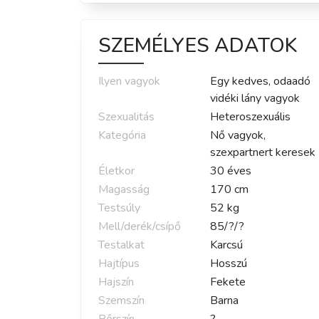
SZEMÉLYES ADATOK
Ilyen vagyok
Egy kedves, odaadó
vidéki lány vagyok
Szexualitás
Heteroszexuális
Kategória
Nő vagyok,
szexpartnert keresek
Életkor
30
éves
Magasság
170
cm
Testsúly
52
kg
Mell/derék/csípő
85
/
?
/
?
Testalkat
Karcsú
Hajtípus
Hosszú
Hajszín
Fekete
Szemszín
Barna