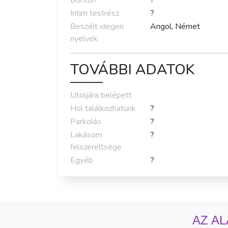
Bőrszín
?
Intim testrész
?
Beszélt idegen
Angol, Német
nyelvek
TOVÁBBI ADATOK
Utoljára belépett
Hol találkozhatunk
?
Parkolás
?
Lakásom
?
felszereltsége
Egyéb
?
AZ AL