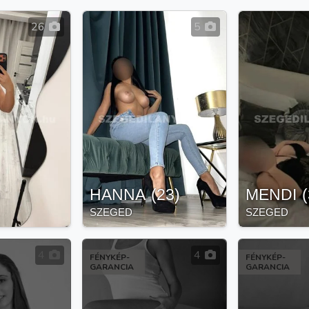
26
5
)
HANNA
(
23
)
MENDI
(
SZEGED
SZEGED
4
4
FÉNYKÉP-
FÉNYKÉP-
GARANCIA
GARANCIA