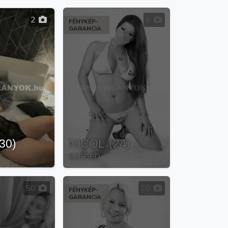
2
6
FÉNYKÉP-
GARANCIA
30
)
NICOL
(
24
)
SZEGED
50
20
FÉNYKÉP-
GARANCIA