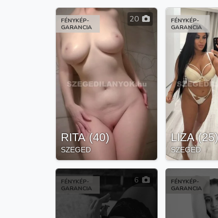
20
FÉNYKÉP-
FÉNYKÉP-
GARANCIA
GARANCIA
RITA
(
40
)
LIZA
(
25
SZEGED
SZEGED
6
FÉNYKÉP-
FÉNYKÉP-
GARANCIA
GARANCIA