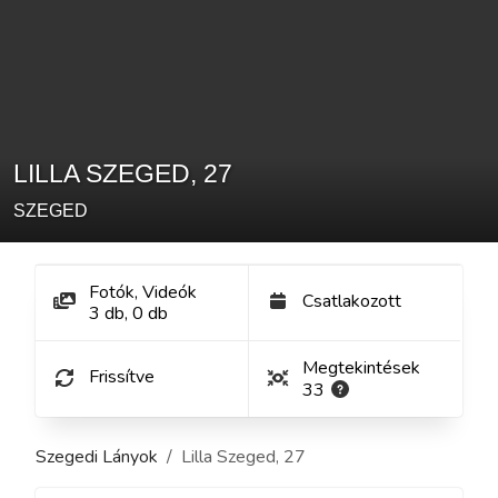
LILLA SZEGED
,
27
SZEGED
Fotók, Videók
Csatlakozott
3
db
,
0
db
Megtekintések
Frissítve
33
Szegedi Lányok
Lilla Szeged
,
27