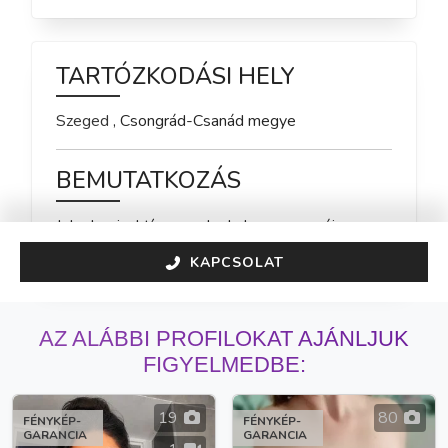
TARTÓZKODÁSI HELY
Szeged
,
Csongrád-Csanád
megye
BEMUTATKOZÁS
Jelenleg inaktív vagyok, de hamarosan újra 
elérhető leszek!
KAPCSOLAT
AZ ALÁBBI PROFILOKAT AJÁNLJUK
FIGYELMEDBE:
19
80
FÉNYKÉP-
FÉNYKÉP-
GARANCIA
GARANCIA