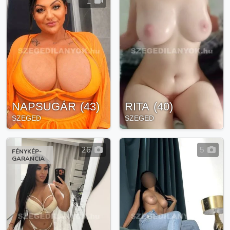
1
NAPSUGÁR
(
43
)
RITA
(
40
)
SZEGED
SZEGED
26
5
FÉNYKÉP-
GARANCIA