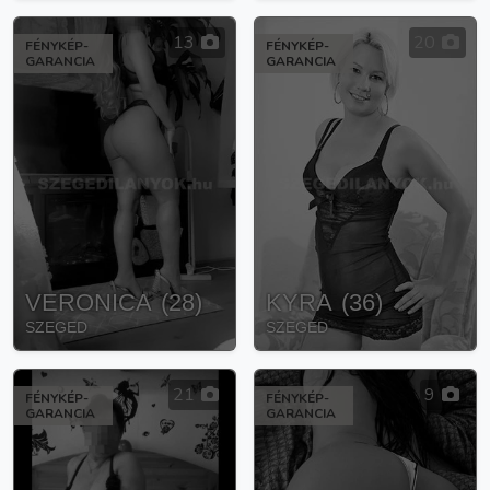
13
20
FÉNYKÉP-
FÉNYKÉP-
GARANCIA
GARANCIA
VERONICA
(
28
)
KYRA
(
36
)
SZEGED
SZEGED
21
9
FÉNYKÉP-
FÉNYKÉP-
GARANCIA
GARANCIA