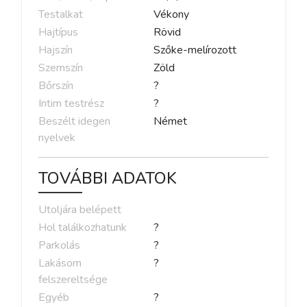
Testalkat
Vékony
Hajtípus
Rövid
Hajszín
Szőke-melírozott
Szemszín
Zöld
Bőrszín
?
Intim testrész
?
Beszélt idegen
Német
nyelvek
TOVÁBBI ADATOK
Utoljára belépett
Hol találkozhatunk
?
Parkolás
?
Lakásom
?
felszereltsége
Egyéb
?