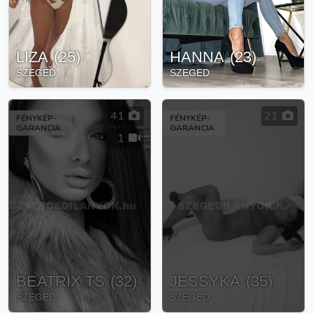
LIZA
(
25
)
HANNA
(
23
)
SZEGED
SZEGED
41
21
FÉNYKÉP-
FÉNYKÉP-
GARANCIA
GARANCIA
1
BEATRIX TS
(
32
)
JESSYKA
(
35
)
SZEGED
SZEGED