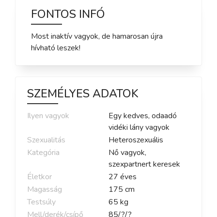
FONTOS INFÓ
Most inaktív vagyok, de hamarosan újra
hívható leszek!
SZEMÉLYES ADATOK
Ilyen vagyok
Egy kedves, odaadó
vidéki lány vagyok
Szexualitás
Heteroszexuális
Kategória
Nő vagyok,
szexpartnert keresek
Életkor
27
éves
Magasság
175
cm
Testsúly
65
kg
Mell/derék/csípő
85
/
?
/
?