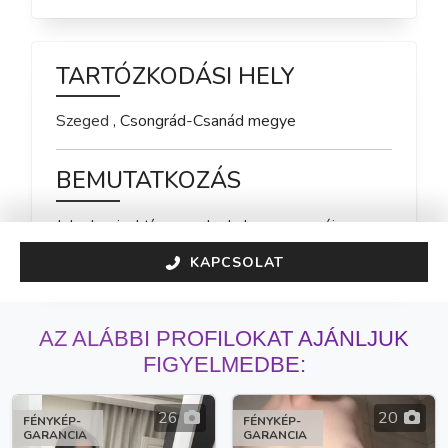
TARTÓZKODÁSI HELY
Szeged
,
Csongrád-Csanád
megye
BEMUTATKOZÁS
Jelenleg inaktív vagyok, de hamarosan újra 
elérhető leszek!
KAPCSOLAT
AZ ALÁBBI PROFILOKAT AJÁNLJUK
FIGYELMEDBE:
26
20
FÉNYKÉP-
FÉNYKÉP-
GARANCIA
GARANCIA