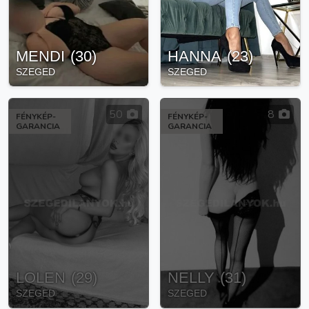
MENDI
(
30
)
HANNA
(
23
)
SZEGED
SZEGED
50
8
FÉNYKÉP-
FÉNYKÉP-
GARANCIA
GARANCIA
LOLEN
(
29
)
NELLY
(
31
)
SZEGED
SZEGED