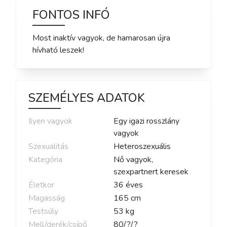
FONTOS INFÓ
Most inaktív vagyok, de hamarosan újra
hívható leszek!
SZEMÉLYES ADATOK
Ilyen vagyok
Egy igazi rosszlány
vagyok
Szexualitás
Heteroszexuális
Kategória
Nő vagyok,
szexpartnert keresek
Életkor
36
éves
Magasság
165
cm
Testsúly
53
kg
Mell/derék/csípő
80
/
?
/
?