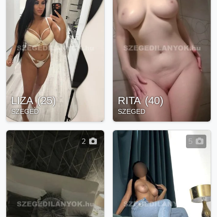
LIZA
(
25
)
RITA
(
40
)
SZEGED
SZEGED
2
5