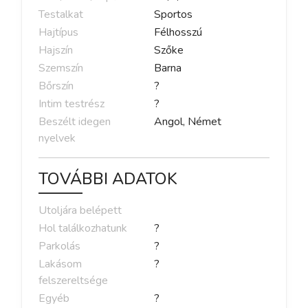
Testalkat
Sportos
Hajtípus
Félhosszú
Hajszín
Szőke
Szemszín
Barna
Bőrszín
?
Intim testrész
?
Beszélt idegen
Angol, Német
nyelvek
TOVÁBBI ADATOK
Utoljára belépett
Hol találkozhatunk
?
Parkolás
?
Lakásom
?
felszereltsége
Egyéb
?