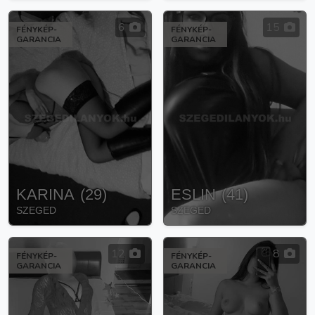
6
15
FÉNYKÉP-
FÉNYKÉP-
GARANCIA
GARANCIA
KARINA
(
29
)
ESLIN
(
41
)
SZEGED
SZEGED
12
8
FÉNYKÉP-
FÉNYKÉP-
GARANCIA
GARANCIA