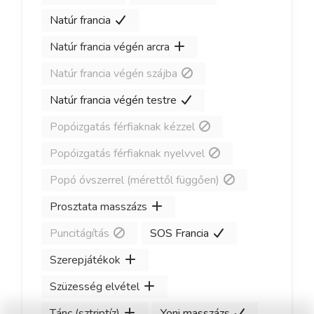
Natúr francia
Natúr francia végén arcra
Natúr francia végén szájba
Natúr francia végén testre
Popóizgatás férfiaknak kézzel
Popóizgatás férfiaknak nyelvvel
Popó óvszerrel (mérettől függően)
Prosztata masszázs
Puncitágítás
SOS Francia
Szerepjátékok
Szüzesség elvétel
Tánc (sztriptíz)
Yoni masszázs