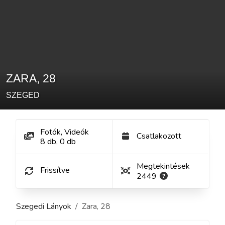
ZARA
,
28
SZEGED
Fotók, Videók
Csatlakozott
8
db
,
0
db
Megtekintések
Frissítve
2449
Szegedi Lányok
Zara
,
28