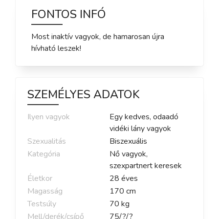
FONTOS INFÓ
Most inaktív vagyok, de hamarosan újra
hívható leszek!
SZEMÉLYES ADATOK
Ilyen vagyok
Egy kedves, odaadó
vidéki lány vagyok
Szexualitás
Biszexuális
Kategória
Nő vagyok,
szexpartnert keresek
Életkor
28
éves
Magasság
170
cm
Testsúly
70
kg
Mell/derék/csípő
75
/
?
/
?