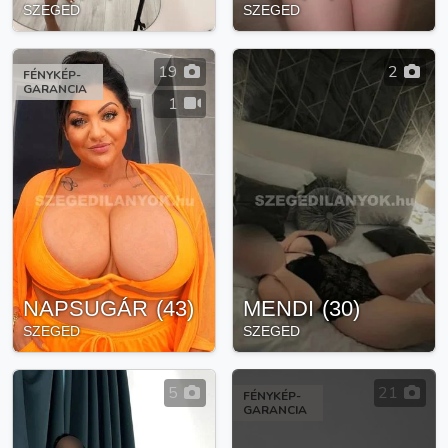
SZEGED
SZEGED
19
2
FÉNYKÉP-
GARANCIA
1
NAPSUGÁR
(
43
)
MENDI
(
30
)
SZEGED
SZEGED
5
21
FÉNYKÉP-
GARANCIA