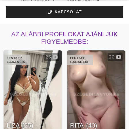
KAPCSOLAT
AZ ALÁBBI PROFILOKAT AJÁNLJUK
FIGYELMEDBE:
26
20
FÉNYKÉP-
FÉNYKÉP-
GARANCIA
GARANCIA
LIZA
(
25
)
RITA
(
40
)