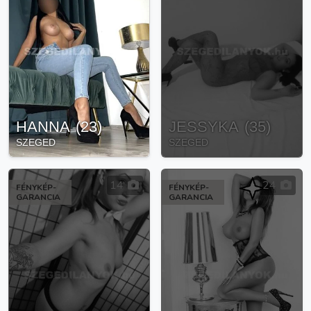
HANNA
(
23
)
JESSYKA
(
35
)
SZEGED
SZEGED
14
24
FÉNYKÉP-
FÉNYKÉP-
GARANCIA
GARANCIA