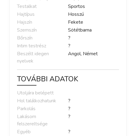
Testalkat
Sportos
Hajtípus
Hosszú
Hajszín
Fekete
Szemszín
Sötétbarna
Bőrszín
?
Intim testrész
?
Beszélt idegen
Angol, Német
nyelvek
TOVÁBBI ADATOK
Utoljára belépett
Hol találkozhatunk
?
Parkolás
?
Lakásom
?
felszereltsége
Egyéb
?