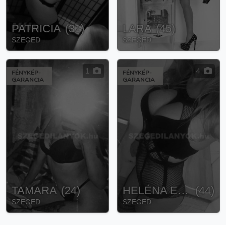
PATRICIA
(
31
)
LARA
(
45
)
SZEGED
SZEGED
1
4
FÉNYKÉP-
FÉNYKÉP-
GARANCIA
GARANCIA
TAMARA
(
24
)
HELÉNA EROTIKUS MASSZAZS
(
44
)
SZEGED
SZEGED