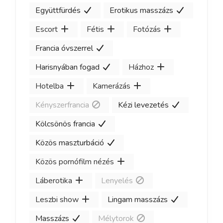
Együttfürdés
Erotikus masszázs
Escort
Fétis
Fotózás
Francia óvszerrel
Harisnyában fogad
Házhoz
Hotelba
Kamerázás
Kényszerfrancia
Kézi levezetés
Kölcsönös francia
Közös maszturbáció
Közös pornófilm nézés
Láberotika
Lenyelés
Leszbi show
Lingam masszázs
Masszázs
Mélytorok