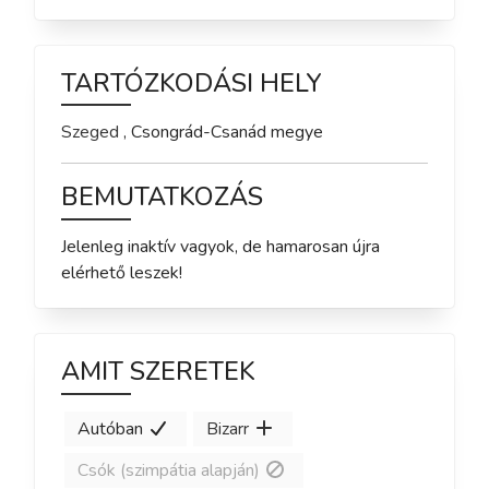
TARTÓZKODÁSI HELY
Szeged
,
Csongrád-Csanád
megye
BEMUTATKOZÁS
Jelenleg inaktív vagyok, de hamarosan újra 
elérhető leszek!
AMIT SZERETEK
Autóban
Bizarr
Csók (szimpátia alapján)