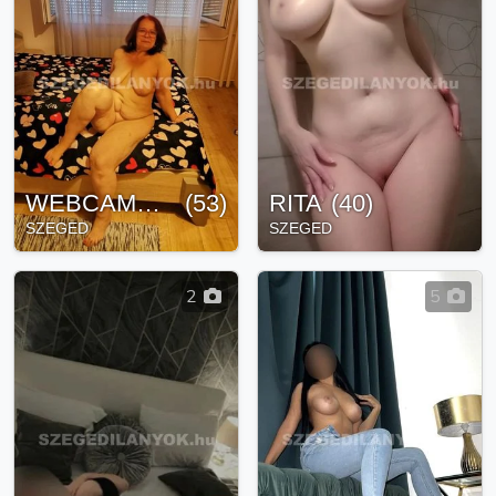
WEBCAMBELLA
(
53
)
RITA
(
40
)
SZEGED
SZEGED
2
5