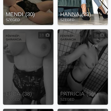
MENDI
(
30
)
HANNA
(
23
)
SZEGED
SZEGED
18
14
FÉNYKÉP-
FÉNYKÉP-
GARANCIA
GARANCIA
LUCA
(
38
)
PATRICIA
(
31
)
SZEGED
SZEGED