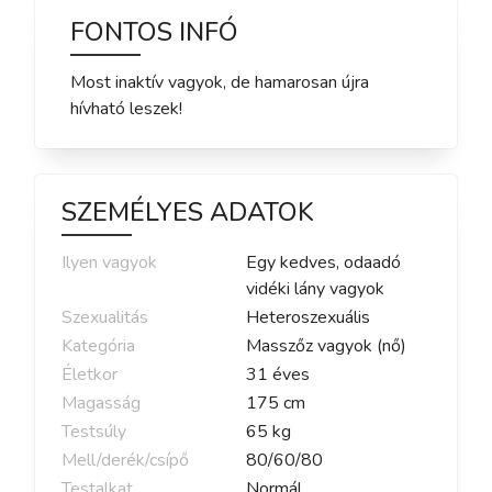
FONTOS INFÓ
Most inaktív vagyok, de hamarosan újra
hívható leszek!
SZEMÉLYES ADATOK
Ilyen vagyok
Egy kedves, odaadó
vidéki lány vagyok
Szexualitás
Heteroszexuális
Kategória
Masszőz vagyok (nő)
Életkor
31
éves
Magasság
175
cm
Testsúly
65
kg
Mell/derék/csípő
80
/
60
/
80
Testalkat
Normál