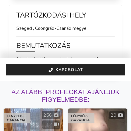
TARTÓZKODÁSI HELY
Szeged
,
Csongrád-Csanád
megye
BEMUTATKOZÁS
Jelenleg inaktív vagyok, de hamarosan újra 
elérhető leszek!
KAPCSOLAT
AZ ALÁBBI PROFILOKAT AJÁNLJUK
FIGYELMEDBE:
256
20
FÉNYKÉP-
FÉNYKÉP-
GARANCIA
GARANCIA
12