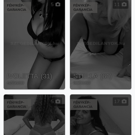
5
11
FÉNYKÉP-
FÉNYKÉP-
GARANCIA
GARANCIA
IVOLETTA
(
31
)
STELLA
(
61
)
SZEGED
SZEGED
5
17
FÉNYKÉP-
FÉNYKÉP-
GARANCIA
GARANCIA