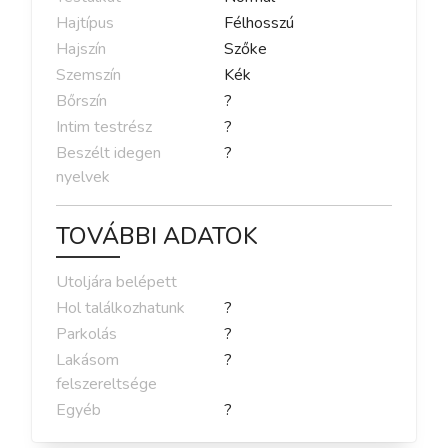
Hajtípus
Félhosszú
Hajszín
Szőke
Szemszín
Kék
Bőrszín
?
Intim testrész
?
Beszélt idegen
?
nyelvek
TOVÁBBI ADATOK
Utoljára belépett
Hol találkozhatunk
?
Parkolás
?
Lakásom
?
felszereltsége
Egyéb
?