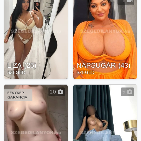
1
LIZA
(
25
)
NAPSUGÁR
(
43
)
SZEGED
SZEGED
20
5
FÉNYKÉP-
GARANCIA