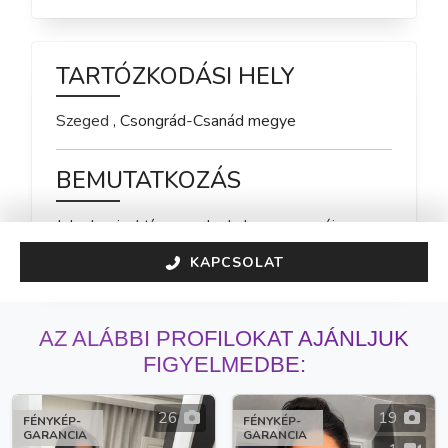
TARTÓZKODÁSI HELY
Szeged
,
Csongrád-Csanád
megye
BEMUTATKOZÁS
Jelenleg inaktív vagyok, de hamarosan újra 
elérhető leszek!
KAPCSOLAT
AZ ALÁBBI PROFILOKAT AJÁNLJUK
FIGYELMEDBE:
26
19
FÉNYKÉP-
FÉNYKÉP-
GARANCIA
GARANCIA