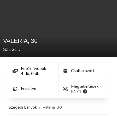
VALÉRIA
,
30
SZEGED
Fotók, Videók
Csatlakozott
4
db
,
0
db
Megtekintések
Frissítve
5171
Szegedi Lányok
Valéria
,
30