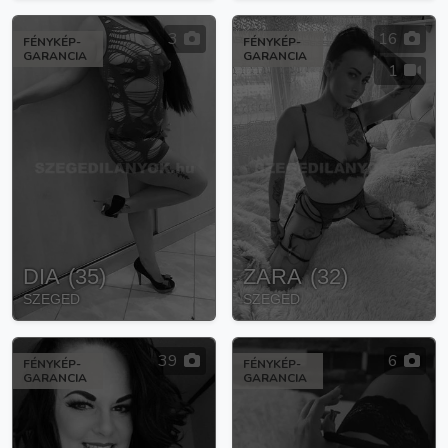
3
16
FÉNYKÉP-
FÉNYKÉP-
GARANCIA
GARANCIA
1
DIA
(
35
)
ZARA
(
32
)
SZEGED
SZEGED
39
6
FÉNYKÉP-
FÉNYKÉP-
GARANCIA
GARANCIA