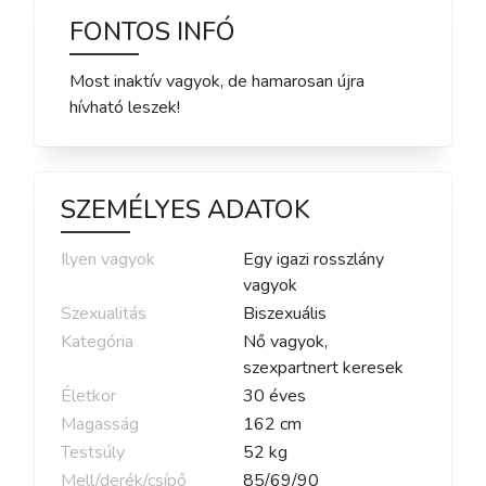
FONTOS INFÓ
Most inaktív vagyok, de hamarosan újra
hívható leszek!
SZEMÉLYES ADATOK
Ilyen vagyok
Egy igazi rosszlány
vagyok
Szexualitás
Biszexuális
Kategória
Nő vagyok,
szexpartnert keresek
Életkor
30
éves
Magasság
162
cm
Testsúly
52
kg
Mell/derék/csípő
85
/
69
/
90