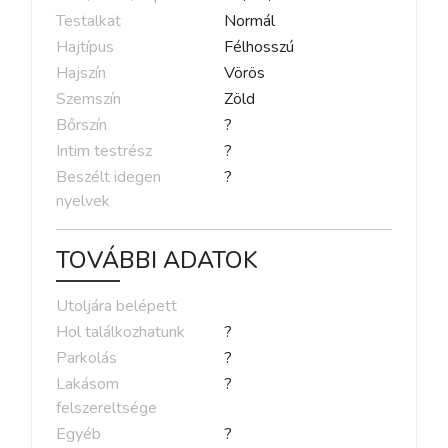
Testalkat
Normál
Hajtípus
Félhosszú
Hajszín
Vörös
Szemszín
Zöld
Bőrszín
?
Intim testrész
?
Beszélt idegen
?
nyelvek
TOVÁBBI ADATOK
Utoljára belépett
Hol találkozhatunk
?
Parkolás
?
Lakásom
?
felszereltsége
Egyéb
?