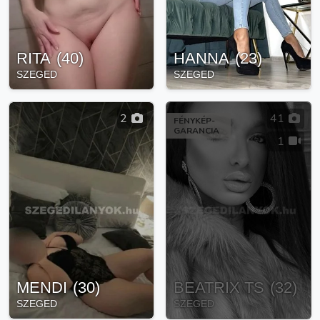
RITA
(
40
)
HANNA
(
23
)
SZEGED
SZEGED
2
41
FÉNYKÉP-
GARANCIA
1
MENDI
(
30
)
BEATRIX TS
(
32
)
SZEGED
SZEGED