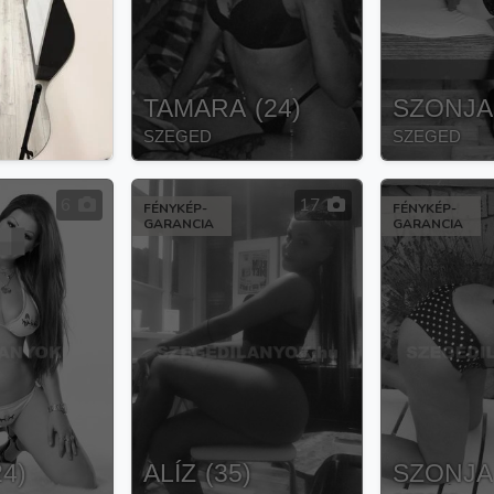
)
TAMARA
(
24
)
SZONJA
SZEGED
SZEGED
6
17
FÉNYKÉP-
FÉNYKÉP-
GARANCIA
GARANCIA
24
)
ALÍZ
(
35
)
SZONJA