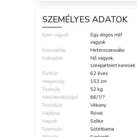
SZEMÉLYES ADATOK
Ilyen vagyok
Egy dögös milf
vagyok
Szexualitás
Heteroszexuális
Kategória
Nő vagyok,
szexpartnert keresek
Életkor
62
éves
Magasság
153
cm
Testsúly
52
kg
Mell/derék/csípő
86
/
?
/
?
Testalkat
Vékony
Hajtípus
Rövid
Hajszín
Szőke
Szemszín
Sötétbarna