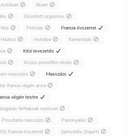
Autóban
Bizarr
dés
Elrontott orgazmus
Fétis
Fotózás
Francia óvszerrel
Házhoz
Hotelba
Kamerázás
cia
Kézi levezetés
ció
Közös pornófilm nézés
gam masszázs
Masszázs
túr francia végén arcra
rancia végén testre
izgatás férfiaknak nyelvvel
Prosztata masszázs
Puncinyalás
OS Francia óvszerrel
Spriccelés (Squirt)