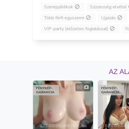
Szerepjátékok
Szüzesség elvétel
Több férfi egyszerre
Ujjazás
VIP-party (előzetes foglalással)
Y
AZ AL
80
FÉNYKÉP-
FÉNYKÉP-
GARANCIA
GARANCIA