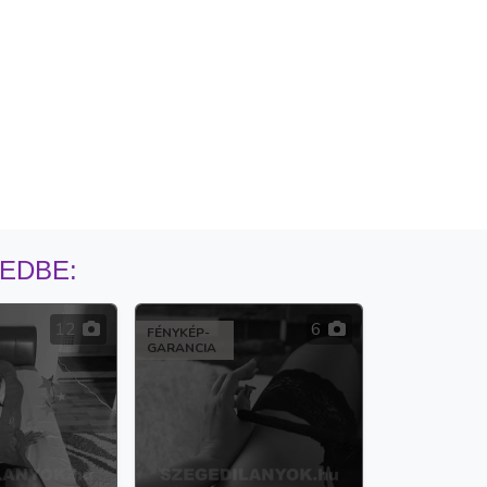
MEDBE:
12
6
FÉNYKÉP-
GARANCIA