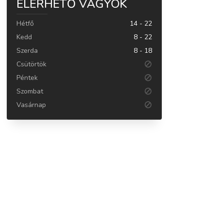
ELÉRHETŐ VAGYOK
Hétfő
14 - 22
Kedd
8 - 22
Szerda
8 - 18
Csütörtök
Péntek
Szombat
Vasárnap