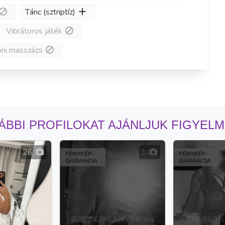
Tánc (sztriptíz)
Vibrátoros játék
oni masszázs
ÁBBI PROFILOKAT AJÁNLJUK FIGYEL
26
1
FÉNYKÉP-
FÉNYKÉP-
GARANCIA
GARANCIA