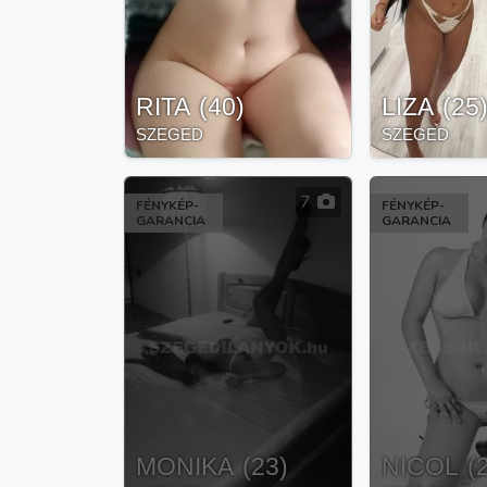
RITA
(
40
)
LIZA
(
25
SZEGED
SZEGED
7
FÉNYKÉP-
FÉNYKÉP-
GARANCIA
GARANCIA
MONIKA
(
23
)
NICOL
(