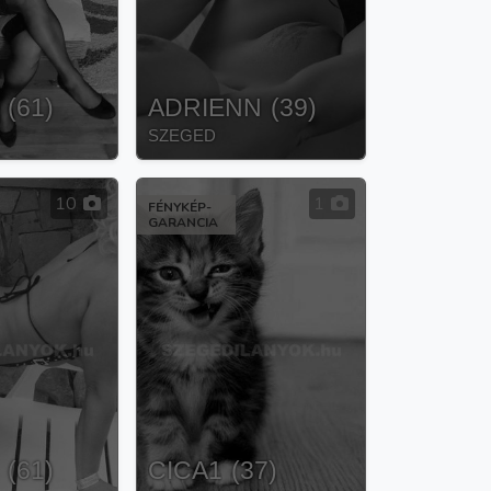
(
61
)
ADRIENN
(
39
)
SZEGED
10
1
FÉNYKÉP-
GARANCIA
(
61
)
CICA1
(
37
)