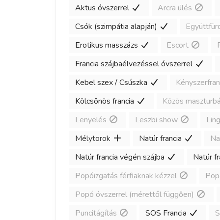
Aktus óvszerrel
Arcra ülés
Csók (szimpátia alapján)
Együttfür
Erotikus masszázs
Escort
Francia szájbaélvezéssel óvszerrel
Kebel szex / Csúszka
Kényszerfran
Kölcsönös francia
Közös maszturbá
Lenyelés
Leszbi show
Lin
Mélytorok
Natúr francia
Na
Natúr francia végén szájba
Natúr f
Popóizgatás férfiaknak kézzel
Popó
Popó óvszerrel (mérettől függően)
Puncitágítás
SOS Francia
S