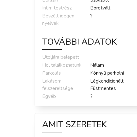
Bőrszín
Szolizott
Intim testrész
Borotvált
Beszélt idegen
?
nyelvek
TOVÁBBI ADATOK
Utoljára belépett
Hol találkozhatunk
Nálam
Parkolás
Könnyű parkolni
Lakásom
Légkondicionált,
felszereltsége
Füstmentes
Egyéb
?
AMIT SZERETEK