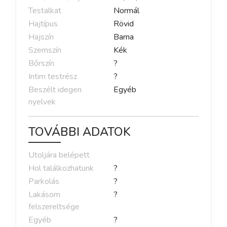
Testalkat
Normál
Hajtípus
Rövid
Hajszín
Barna
Szemszín
Kék
Bőrszín
?
Intim testrész
?
Beszélt idegen
Egyéb
nyelvek
TOVÁBBI ADATOK
Utoljára belépett
Hol találkozhatunk
?
Parkolás
?
Lakásom
?
felszereltsége
Egyéb
?