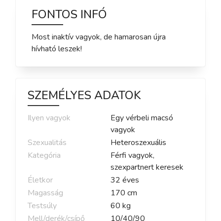
FONTOS INFÓ
Most inaktív vagyok, de hamarosan újra
hívható leszek!
SZEMÉLYES ADATOK
Ilyen vagyok
Egy vérbeli macsó
vagyok
Szexualitás
Heteroszexuális
Kategória
Férfi vagyok,
szexpartnert keresek
Életkor
32
éves
Magasság
170
cm
Testsúly
60
kg
Mell/derék/csípő
10
/
40
/
90