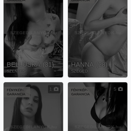
GARANCIA
GARANCIA
BELLUSKA
(
31
)
HANNA
(
28
)
SZENTES
SZEGED
1
5
FÉNYKÉP-
FÉNYKÉP-
GARANCIA
GARANCIA