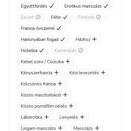
Együttfürdés
Erotikus masszázs
Escort
Fétis
Fotózás
Francia óvszerrel
Harisnyában fogad
Házhoz
Hotelba
Kamerázás
Kebel szex / Csúszka
Kényszerfrancia
Kézi levezetés
Kölcsönös francia
Közös maszturbáció
Közös pornófilm nézés
Láberotika
Lenyelés
Lingam masszázs
Masszázs