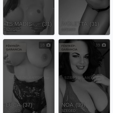
TS MADISON
(
31
)
IVOLETTA
(
31
)
SZEGED
SZEGED
18
39
FÉNYKÉP-
FÉNYKÉP-
GARANCIA
GARANCIA
LUCA
(
37
)
NOA
(
39
)
SZEGED
SZEGED