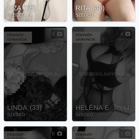
LIZA
(
25
)
RITA
(
40
)
SZEGED
SZEGED
6
4
FÉNYKÉP-
FÉNYKÉP-
GARANCIA
GARANCIA
LINDA
(
33
)
HELÉNA EROTIKUS MASSZAZS
(
44
)
SZEGED
SZEGED
6
5
FÉNYKÉP-
FÉNYKÉP-