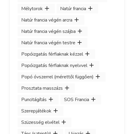
Mélytorok
Natúr francia
Natúr francia végén arcra
Natúr francia végén szájba
Natúr francia végén testre
Popóizgatás férfiaknak kézzel
Popóizgatás férfiaknak nyelvvel
Popó óvszerrel (mérettől függően)
Prosztata masszázs
Puncitágítás
SOS Francia
Szerepjátékok
Szüzesség elvétel
Tánc (sztriptíz)
Ujjazás