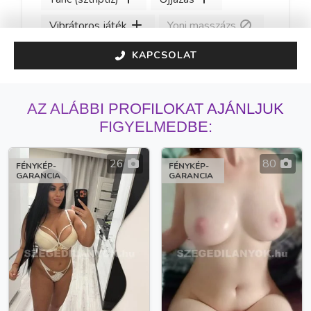
Vibrátoros játék
Yoni masszázs
KAPCSOLAT
AZ ALÁBBI PROFILOKAT AJÁNLJUK
FIGYELMEDBE:
26
80
FÉNYKÉP-
FÉNYKÉP-
GARANCIA
GARANCIA