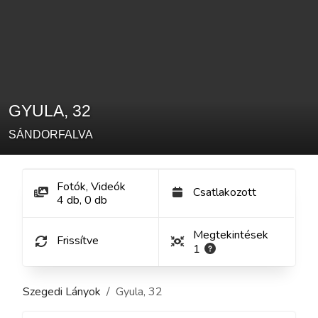
GYULA
,
32
SÁNDORFALVA
Fotók, Videók
Csatlakozott
4
db
,
0
db
Megtekintések
Frissítve
1
Szegedi Lányok
Gyula
,
32