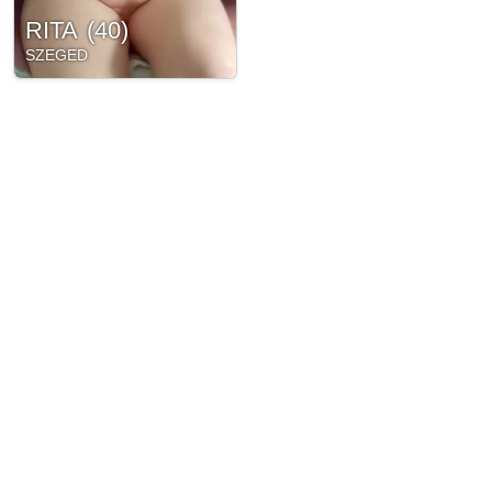
RITA
(
40
)
SZEGED
Partnereink: