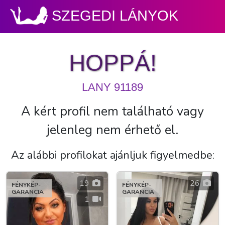
SZEGEDI LÁNYOK
HOPPÁ!
LANY 91189
A kért profil nem található vagy
jelenleg nem érhető el.
Az alábbi profilokat ajánljuk figyelmedbe:
19
26
FÉNYKÉP-
FÉNYKÉP-
GARANCIA
GARANCIA
1