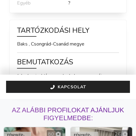
Egyéb
?
TARTÓZKODÁSI HELY
Baks
,
Csongrád-Csanád
megye
BEMUTATKOZÁS
Jelenleg inaktív vagyok, de hamarosan újra 
elérhető leszek!
KAPCSOLAT
AZ ALÁBBI PROFILOKAT AJÁNLJUK
FIGYELMEDBE:
80
26
FÉNYKÉP-
FÉNYKÉP-