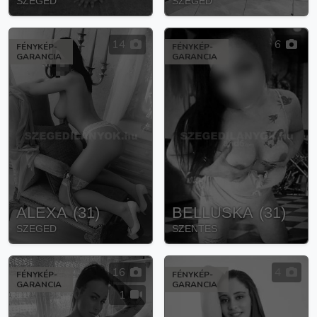
SZEGED
SZEGED
14
6
FÉNYKÉP-
FÉNYKÉP-
GARANCIA
GARANCIA
ALEXA
(
31
)
BELLUSKA
(
31
)
SZEGED
SZENTES
16
4
FÉNYKÉP-
FÉNYKÉP-
GARANCIA
GARANCIA
1