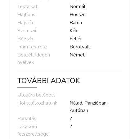
Testalkat
Normál
Hajtípus
Hosszú
Hajszín
Barna
Szemszín
Kék
Bőrszín
Fehér
Intim testrész
Borotvált
Beszélt idegen
Német
nyelvek
TOVÁBBI ADATOK
Utoljára belépett
Hol találkozhatunk
Nálad, Panzióban,
Autóban
Parkolás
?
Lakásom
?
felszereltsége