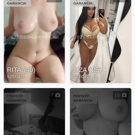
GARANCIA
GARANCIA
RITA
(
40
)
LIZA
(
25
)
SZEGED
SZEGED
7
18
FÉNYKÉP-
FÉNYKÉP-
GARANCIA
GARANCIA