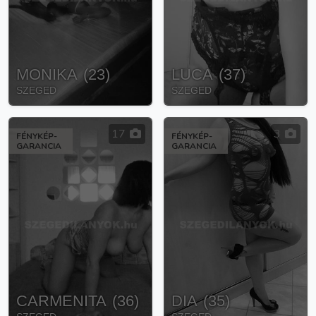
MONIKA
(
23
)
LUCA
(
37
)
SZEGED
SZEGED
17
3
FÉNYKÉP-
FÉNYKÉP-
GARANCIA
GARANCIA
CARMENITA
(
36
)
DIA
(
35
)