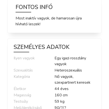
FONTOS INFÓ
Most inaktív vagyok, de hamarosan újra
hívható leszek!
SZEMÉLYES ADATOK
Ilyen vagyok
Egy igazi rosszlány
vagyok
Szexualitás
Heteroszexuális
Kategória
Nő vagyok,
szexpartnert keresek
Életkor
44
éves
Magasság
160
cm
Testsúly
59
kg
Mell/derék/csípő
90
/
?
/
?