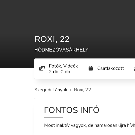
ROXI
,
22
HÓDMEZŐVÁSÁRHELY
Fotók, Videók
Csatlakozott
2
db
,
0
db
Szegedi Lányok
Roxi
,
22
FONTOS INFÓ
Most inaktív vagyok, de hamarosan újra hívh