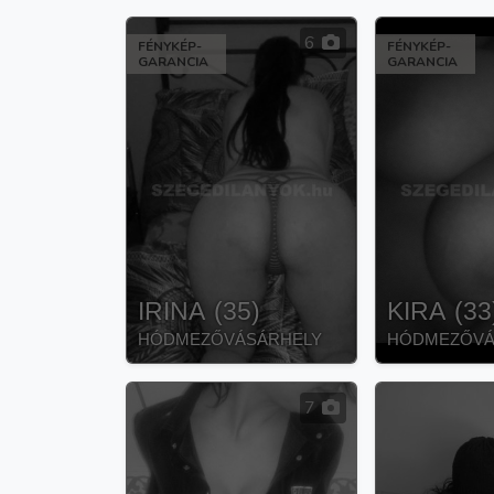
6
FÉNYKÉP-
FÉNYKÉP-
GARANCIA
GARANCIA
IRINA
(
35
)
KIRA
(
33
HÓDMEZŐVÁSÁRHELY
HÓDMEZŐVÁ
7