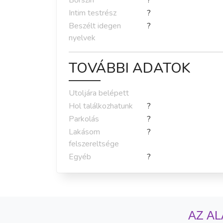
Bőrszín
?
Intim testrész
?
Beszélt idegen
?
nyelvek
TOVÁBBI ADATOK
Utoljára belépett
Hol találkozhatunk
?
Parkolás
?
Lakásom
?
felszereltsége
Egyéb
?
AZ AL