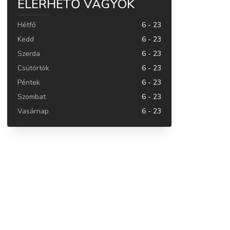
ELÉRHETŐ VAGYOK
Hétfő
6 - 23
Kedd
6 - 23
Szerda
6 - 23
Csütörtök
6 - 23
Péntek
6 - 23
Szombat
6 - 23
Vasárnap
6 - 23