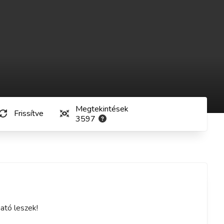
Megtekintések
Frissítve
3597
ató leszek!