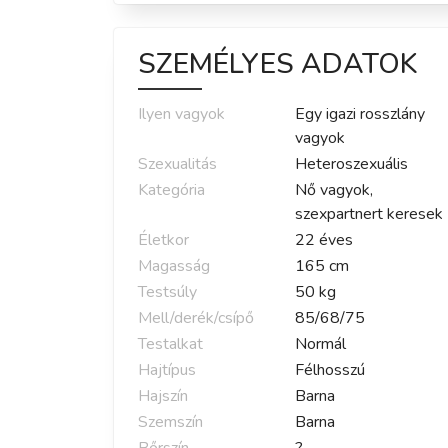
SZEMÉLYES ADATOK
Ilyen vagyok
Egy igazi rosszlány
vagyok
Szexualitás
Heteroszexuális
Kategória
Nő vagyok,
szexpartnert keresek
Életkor
22
éves
Magasság
165
cm
Testsúly
50
kg
Mell/derék/csípő
85
/
68
/
75
Testalkat
Normál
Hajtípus
Félhosszú
Hajszín
Barna
Szemszín
Barna