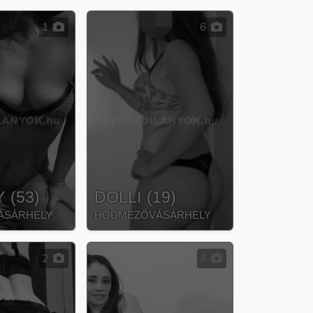
1
6
Y
(
53
)
DOLLI
(
19
)
ÁSÁRHELY
HÓDMEZŐVÁSÁRHELY
2
4