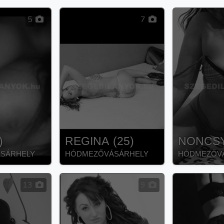
5
7
)
REGINA
(
25
)
NONCS
SÁRHELY
HÓDMEZŐVÁSÁRHELY
HÓDMEZŐV
13
9